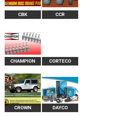
CBK
CCR
CHAMPION
CORTECO
CROWN
DAYCO