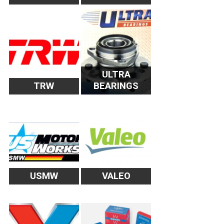
ULTRA
TRW
BEARINGS
USMW
VALEO