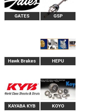
GATES
GSP
Hawk Brakes
HEPU
KAYABA KYB
KOYO