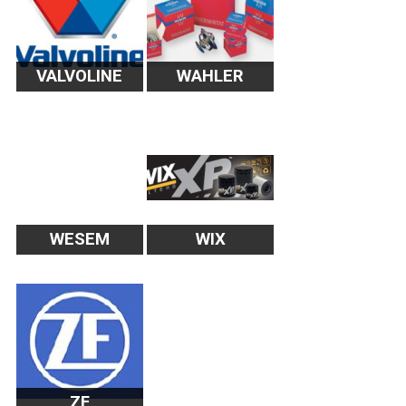
VALVOLINE
WAHLER
WESEM
WIX
ZF