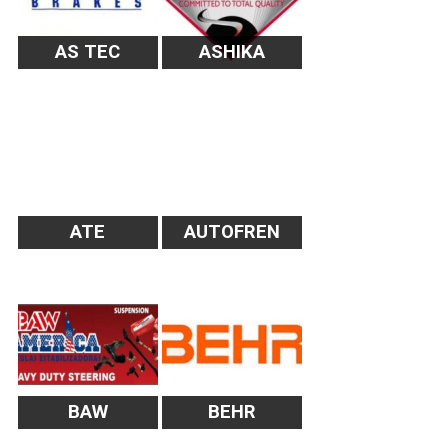
AS TEC
ASHIKA
ATE
AUTOFREN
BAW
BEHR