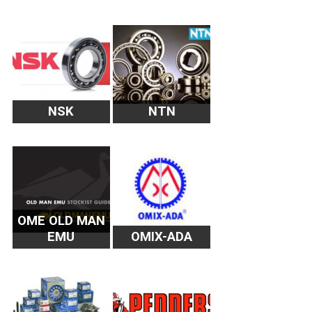
NSK
NTN
OME OLD MAN
EMU
OMIX-ADA