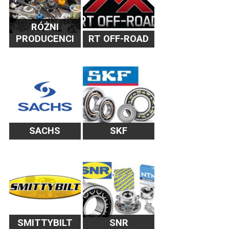
RÓŻNI
PRODUCENCI
RT OFF-ROAD
SACHS
SKF
SMITTYBILT
SNR