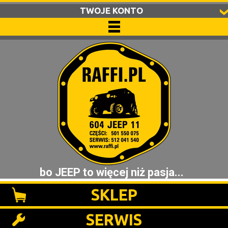
TWOJE KONTO
bo JEEP to więcej niż pasja...
SKLEP
SERWIS