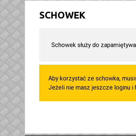
SCHOWEK
Schowek służy do zapamiętywan
Aby korzystać ze schowka, musi
Jeżeli nie masz jeszcze loginu i 