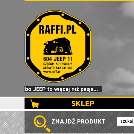
bo JEEP to więcej niż pasja...
SKLEP
ZNAJDŹ PRODUKT