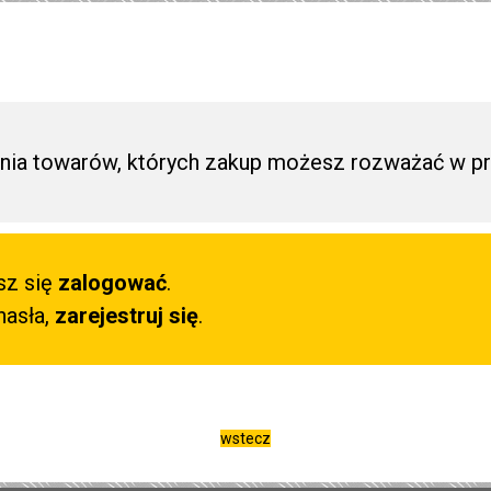
ia towarów, których zakup możesz rozważać w pr
sz się
zalogować
.
hasła,
zarejestruj się
.
wstecz