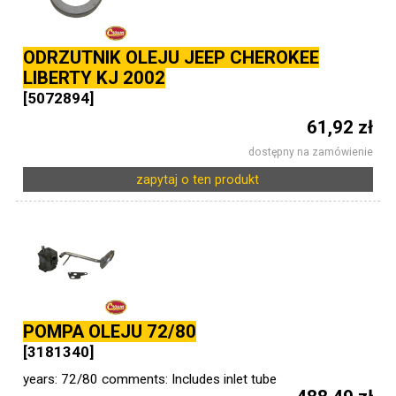
ODRZUTNIK OLEJU JEEP CHEROKEE
LIBERTY KJ 2002
[5072894]
61,92 zł
dostępny na zamówienie
zapytaj o ten produkt
POMPA OLEJU 72/80
[3181340]
years: 72/80 comments: Includes inlet tube