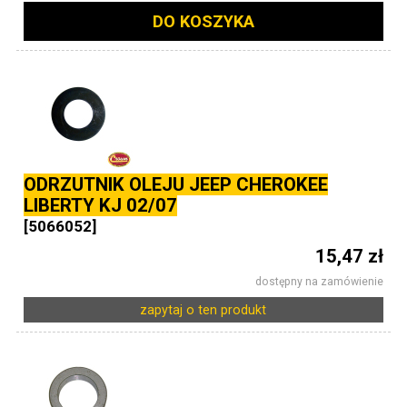
DO KOSZYKA
ODRZUTNIK OLEJU JEEP CHEROKEE
LIBERTY KJ 02/07
[5066052]
15,47 zł
dostępny na zamówienie
zapytaj o ten produkt