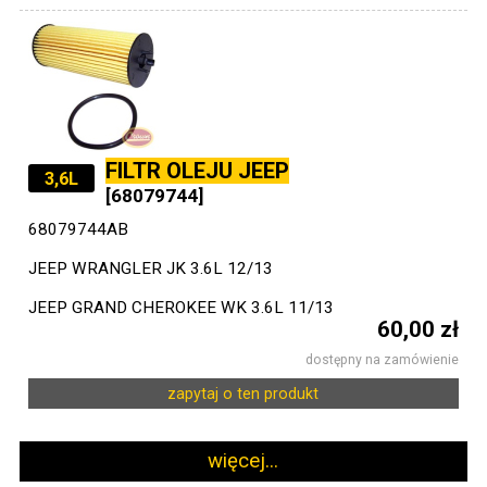
FILTR OLEJU JEEP
3,6L
[68079744]
68079744AB
JEEP WRANGLER JK 3.6L 12/13
JEEP GRAND CHEROKEE WK 3.6L 11/13
60,00 zł
dostępny na zamówienie
zapytaj o ten produkt
więcej...