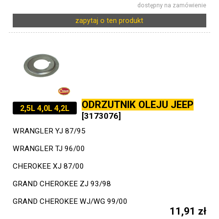
dostępny na zamówienie
zapytaj o ten produkt
ODRZUTNIK OLEJU JEEP
2,5L 4,0L 4,2L
[3173076]
WRANGLER YJ 87/95
WRANGLER TJ 96/00
CHEROKEE XJ 87/00
GRAND CHEROKEE ZJ 93/98
GRAND CHEROKEE WJ/WG 99/00
11,91 zł