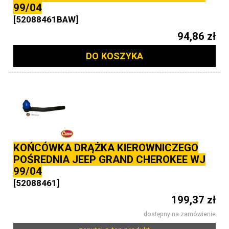
99/04
[52088461BAW]
94,86 zł
DO KOSZYKA
KOŃCÓWKA DRĄŻKA KIEROWNICZEGO
POŚREDNIA JEEP GRAND CHEROKEE WJ
99/04
[52088461]
199,37 zł
dostępny na zamówienie