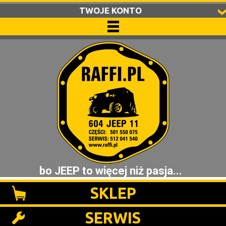
TWOJE KONTO
bo JEEP to więcej niż pasja...
SKLEP
SERWIS