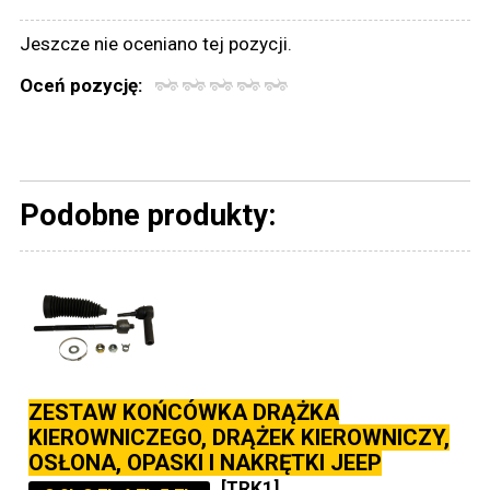
Jeszcze nie oceniano tej pozycji.
Oceń pozycję:
Podobne produkty:
ZESTAW KOŃCÓWKA DRĄŻKA
KIEROWNICZEGO, DRĄŻEK KIEROWNICZY,
OSŁONA, OPASKI I NAKRĘTKI JEEP
[TRK1]