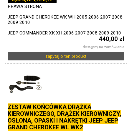
PRAWA STRONA
JEEP GRAND CHEROKEE WK WH 2005 2006 2007 2008
2009 2010
JEEP COMMANDER XK XH 2006 2007 2008 2009 2010
440,00 zł
dostępny na zamówienie
zapytaj o ten produkt
ZESTAW KOŃCÓWKA DRĄŻKA
KIEROWNICZEGO, DRĄŻEK KIEROWNICZY,
OSŁONA, OPASKI I NAKRĘTKI JEEP JEEP
GRAND CHEROKEE WL WK2