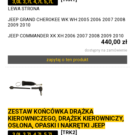
3,0L 3,7L 4,7L 5,7L
LEWA STRONA
JEEP GRAND CHEROKEE WK WH 2005 2006 2007 2008
2009 2010
JEEP COMMANDER XK XH 2006 2007 2008 2009 2010
440,00 zł
dostępny na zamówienie
zapytaj o ten produkt
ZESTAW KOŃCÓWKA DRĄŻKA
KIEROWNICZEGO, DRĄŻEK KIEROWNICZY,
OSŁONA, OPASKI I NAKRĘTKI JEEP
[TRK2]
3,0L 3,7L 4,7L 5,7L