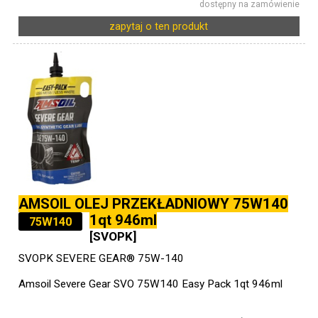
dostępny na zamówienie
zapytaj o ten produkt
AMSOIL OLEJ PRZEKŁADNIOWY 75W140
1qt 946ml
75W140
[SVOPK]
SVOPK SEVERE GEAR® 75W-140
Amsoil Severe Gear SVO 75W140 Easy Pack 1qt 946ml