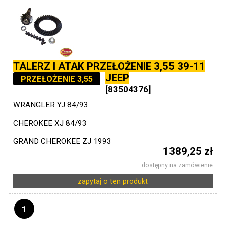
TALERZ I ATAK PRZEŁOŻENIE 3,55 39-11
JEEP
PRZEŁOŻENIE 3,55
[83504376]
WRANGLER YJ 84/93
CHEROKEE XJ 84/93
GRAND CHEROKEE ZJ 1993
1389,25 zł
dostępny na zamówienie
zapytaj o ten produkt
1