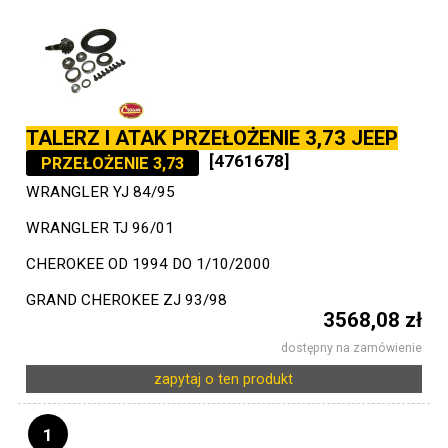
TALERZ I ATAK PRZEŁOŻENIE 3,73 JEEP
[4761678]
PRZEŁOŻENIE 3,73
WRANGLER YJ 84/95
WRANGLER TJ 96/01
CHEROKEE OD 1994 DO 1/10/2000
GRAND CHEROKEE ZJ 93/98
3568,08 zł
dostępny na zamówienie
zapytaj o ten produkt
1