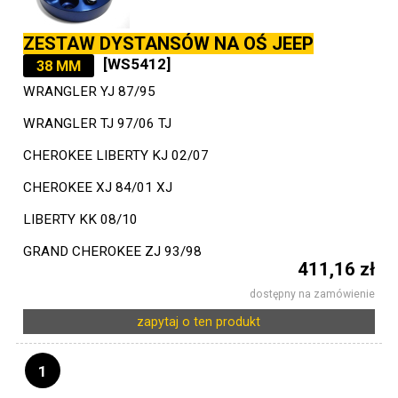
ZESTAW DYSTANSÓW NA OŚ JEEP
[WS5412]
38 MM
WRANGLER YJ 87/95
WRANGLER TJ 97/06 TJ
CHEROKEE LIBERTY KJ 02/07
CHEROKEE XJ 84/01 XJ
LIBERTY KK 08/10
GRAND CHEROKEE ZJ 93/98
411,16 zł
dostępny na zamówienie
zapytaj o ten produkt
1