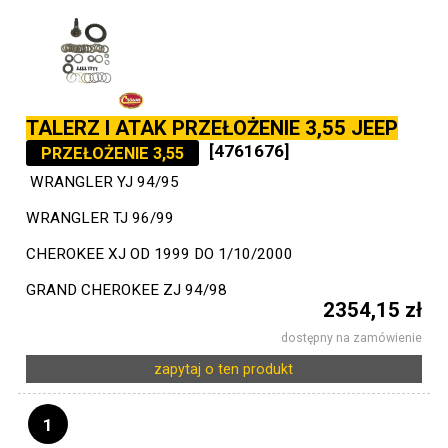
TALERZ I ATAK PRZEŁOŻENIE 3,55 JEEP
[4761676]
PRZEŁOŻENIE 3,55
WRANGLER YJ 94/95
WRANGLER TJ 96/99
CHEROKEE XJ OD 1999 DO 1/10/2000
GRAND CHEROKEE ZJ 94/98
2354,15 zł
dostępny na zamówienie
zapytaj o ten produkt
1