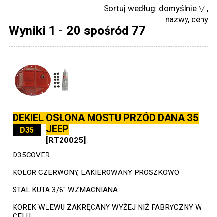
Sortuj według:
domyślnie ▽
,
nazwy
,
ceny
Wyniki 1 - 20 spośród 77
DEKIEL OSŁONA MOSTU PRZÓD DANA 35
JEEP
D35
[RT20025]
D35COVER
KOLOR CZERWONY, LAKIEROWANY PROSZKOWO
STAL KUTA 3/8" WZMACNIANA
KOREK WLEWU ZAKRĘCANY WYŻEJ NIŻ FABRYCZNY W
CELU