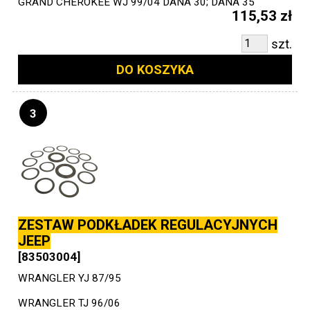
GRAND CHEROKEE WJ 99/04 DANA 30; DANA 35
115,53 zł
szt.
DO KOSZYKA
3
ZESTAW PODKŁADEK REGULACYJNYCH
JEEP
[83503004]
WRANGLER YJ 87/95
WRANGLER TJ 96/06