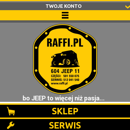
TWOJE KONTO
bo JEEP to więcej niż pasja...
SKLEP
SERWIS