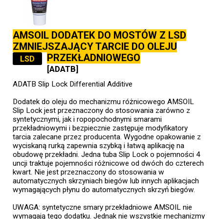
AMSOIL DODATEK DO MOSTÓW Z LSD
ZMNIEJSZAJĄCY TARCIE DO OLEJU
PRZEKŁADNIOWEGO
LSD
[ADATB]
ADATB Slip Lock Differential Additive
Dodatek do oleju do mechanizmu różnicowego AMSOIL
Slip Lock jest przeznaczony do stosowania zarówno z
syntetycznymi, jak i ropopochodnymi smarami
przekładniowymi i bezpiecznie zastępuje modyfikatory
tarcia zalecane przez producenta. Wygodne opakowanie z
wyciskaną rurką zapewnia szybką i łatwą aplikację na
obudowę przekładni. Jedna tuba Slip Lock o pojemności 4
uncji traktuje pojemności różnicowe od dwóch do czterech
kwart. Nie jest przeznaczony do stosowania w
automatycznych skrzyniach biegów lub innych aplikacjach
wymagających płynu do automatycznych skrzyń biegów.
UWAGA: syntetyczne smary przekładniowe AMSOIL nie
wymagają tego dodatku. Jednak nie wszystkie mechanizmy