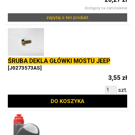
dostępny na zamówienie
zapytaj o ten produkt
ŚRUBA DEKLA GŁÓWKI MOSTU JEEP
[J0273573AS]
3,55 zł
szt.
DO KOSZYKA