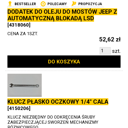
BESTSELLER
POLECAMY
PROPOZYCJA
DODATEK DO OLEJU DO MOSTÓW JEEP Z
AUTOMATYCZNĄ BLOKADĄ LSD
[4318060]
CENA ZA 1SZT.
52,62 zł
szt.
DO KOSZYKA
KLUCZ PŁASKO OCZKOWY 1/4" CALA
[4150206]
KLUCZ NIEZBĘDNY DO ODKRĘCENIA ŚRUBY
ZABEZPIECZJĄCEJ SWORZEŃ MECHANIZMY
RÓZNICOWEGO