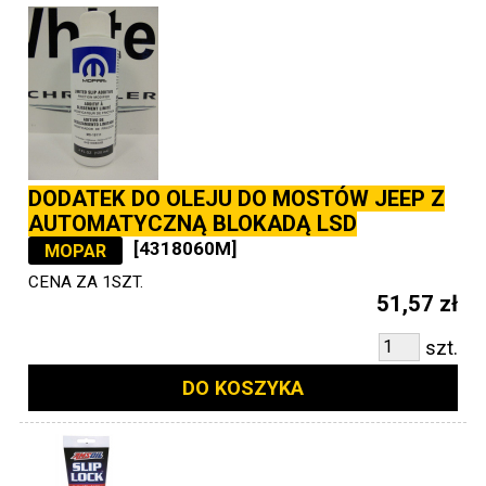
DODATEK DO OLEJU DO MOSTÓW JEEP Z
AUTOMATYCZNĄ BLOKADĄ LSD
[4318060M]
MOPAR
CENA ZA 1SZT.
51,57 zł
szt.
DO KOSZYKA