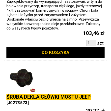
Zaprojektowany do wymagających zastosowań, w tym do
holowania przyczep, transportu ciężkiego, jazdy terenowej
4x4, zastosowań komercyjnych i wyścigów. Chroni koła
zębate i łożyska przed zarysowaniem i zużyciem.
Doskonałe właściwości płynięcia na zimno. Przewyższa
wszystkie konwencjonalne oleje przekładniowe. Zalecany
do wszystkich typów pojazdów.
103,46 zł
szt.
DO KOSZYKA
ŚRUBA DEKLA GŁÓWKI MOSTU JEEP
[J0273573]
20,27 zł