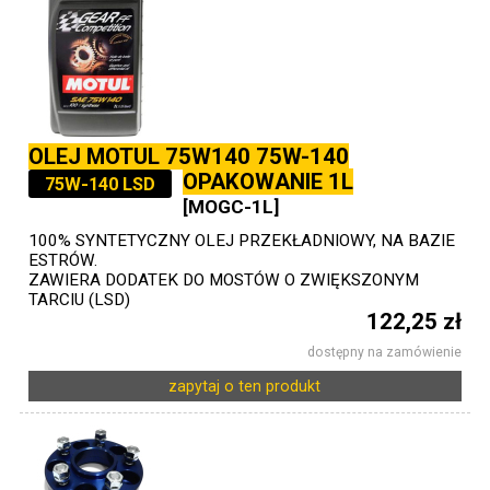
OLEJ MOTUL 75W140 75W-140
OPAKOWANIE 1L
75W-140 LSD
[MOGC-1L]
100% SYNTETYCZNY OLEJ PRZEKŁADNIOWY, NA BAZIE
ESTRÓW.
ZAWIERA DODATEK DO MOSTÓW O ZWIĘKSZONYM
TARCIU (LSD)
122,25 zł
dostępny na zamówienie
zapytaj o ten produkt