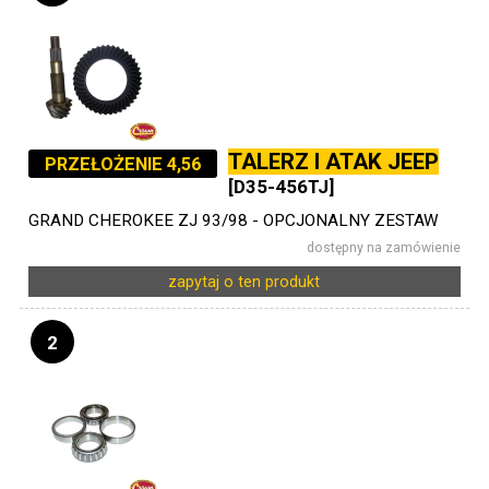
TALERZ I ATAK JEEP
PRZEŁOŻENIE 4,56
[D35-456TJ]
GRAND CHEROKEE ZJ 93/98 - OPCJONALNY ZESTAW
dostępny na zamówienie
zapytaj o ten produkt
2