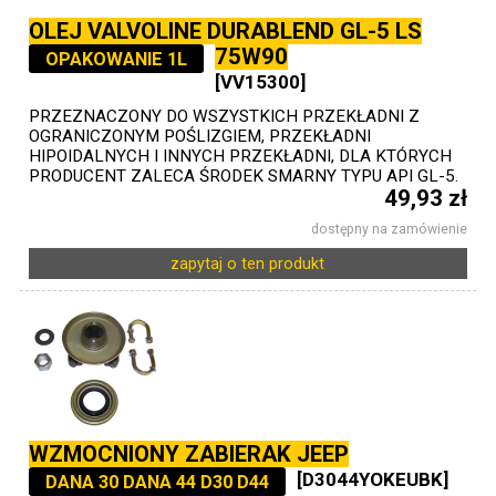
OLEJ VALVOLINE DURABLEND GL-5 LS
75W90
OPAKOWANIE 1L
[VV15300]
PRZEZNACZONY DO WSZYSTKICH PRZEKŁADNI Z
OGRANICZONYM POŚLIZGIEM, PRZEKŁADNI
HIPOIDALNYCH I INNYCH PRZEKŁADNI, DLA KTÓRYCH
PRODUCENT ZALECA ŚRODEK SMARNY TYPU API GL-5.
49,93 zł
dostępny na zamówienie
zapytaj o ten produkt
WZMOCNIONY ZABIERAK JEEP
[D3044YOKEUBK]
DANA 30 DANA 44 D30 D44