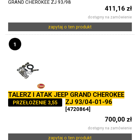
GRAND CHEROKEE ZJ 93/98
411,16 zł
dostępny na zamówienie
zapytaj o ten produkt
1
TALERZ I ATAK JEEP GRAND CHEROKEE
ZJ 93/04-01-96
PRZEŁOŻENIE 3,55
[4720864]
700,00 zł
dostępny na zamówienie
zapytaj o ten produkt