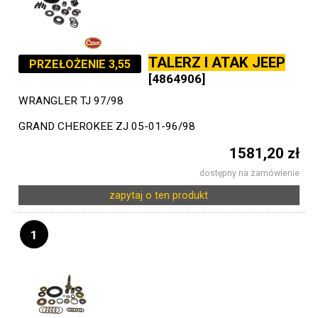
TALERZ I ATAK JEEP
PRZEŁOŻENIE 3,55
[4864906]
WRANGLER TJ 97/98
GRAND CHEROKEE ZJ 05-01-96/98
1581,20 zł
dostępny na zamówienie
zapytaj o ten produkt
1