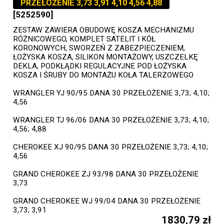
PRZEŁOŻENIE 3,73 3,91 4,10 4,56 4,88
[5252590]
ZESTAW ZAWIERA OBUDOWĘ KOSZA MECHANIZMU
RÓŻNICOWEGO, KOMPLET SATELIT I KÓŁ
KORONOWYCH, SWORZEŃ Z ZABEZPIECZENIEM,
ŁOŻYSKA KOSZA, SILIKON MONTAŻOWY, USZCZELKĘ
DEKLA, PODKŁĄDKI REGULACYJNE POD ŁOŻYSKA
KOSZA I ŚRUBY DO MONTAŻU KOŁA TALERZOWEGO
WRANGLER YJ 90/95 DANA 30 PRZEŁOŻENIE 3,73; 4,10;
4,56
WRANGLER TJ 96/06 DANA 30 PRZEŁOŻENIE 3,73; 4,10;
4,56; 4,88
CHEROKEE XJ 90/95 DANA 30 PRZEŁOŻENIE 3,73; 4,10;
4,56
GRAND CHEROKEE ZJ 93/98 DANA 30 PRZEŁOŻENIE
3,73
GRAND CHEROKEE WJ 99/04 DANA 30 PRZEŁOŻENIE
3,73; 3,91
1830,79 zł