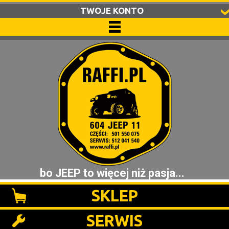
TWOJE KONTO
bo JEEP to więcej niż pasja...
SKLEP
SERWIS