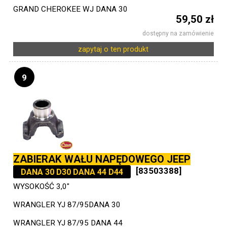
GRAND CHEROKEE WJ DANA 30
59,50 zł
dostępny na zamówienie
zapytaj o ten produkt
9
ZABIERAK WAŁU NAPĘDOWEGO JEEP
[83503388]
DANA 30 D30 DANA 44 D44
WYSOKOŚĆ 3,0"
WRANGLER YJ 87/95DANA 30
WRANGLER YJ 87/95 DANA 44