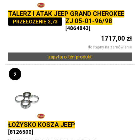
TALERZ I ATAK JEEP GRAND CHEROKEE
ZJ 05-01-96/98
PRZEŁOŻENIE 3,73
[4864843]
1717,00 zł
dostępny na zamówienie
zapytaj o ten produkt
2
ŁOŻYSKO KOSZA JEEP
[8126500]