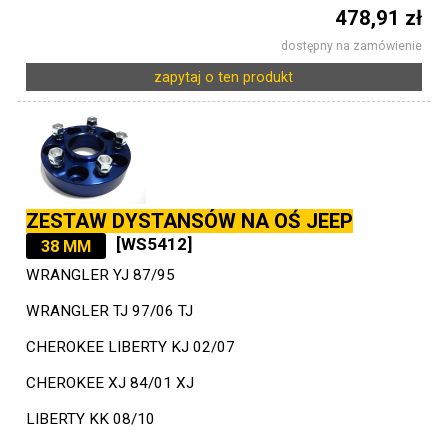
478,91 zł
dostępny na zamówienie
zapytaj o ten produkt
ZESTAW DYSTANSÓW NA OŚ JEEP
[WS5412]
38 MM
WRANGLER YJ 87/95
WRANGLER TJ 97/06 TJ
CHEROKEE LIBERTY KJ 02/07
CHEROKEE XJ 84/01 XJ
LIBERTY KK 08/10