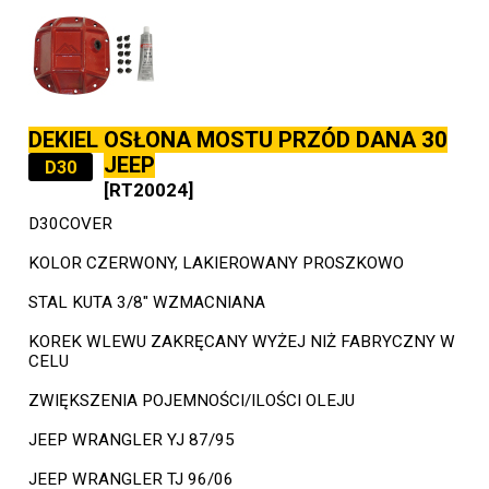
DEKIEL OSŁONA MOSTU PRZÓD DANA 30
JEEP
D30
[RT20024]
D30COVER
KOLOR CZERWONY, LAKIEROWANY PROSZKOWO
STAL KUTA 3/8" WZMACNIANA
KOREK WLEWU ZAKRĘCANY WYŻEJ NIŻ FABRYCZNY W
CELU
ZWIĘKSZENIA POJEMNOŚCI/ILOŚCI OLEJU
JEEP WRANGLER YJ 87/95
JEEP WRANGLER TJ 96/06