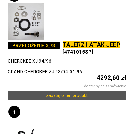
TALERZ I ATAK JEEP
PRZEŁOŻENIE 3,73
[4741015SP]
CHEROKEE XJ 94/96
GRAND CHEROKEE ZJ 93/04-01-96
4292,60 zł
dostępny na zamówienie
zapytaj o ten produkt
1