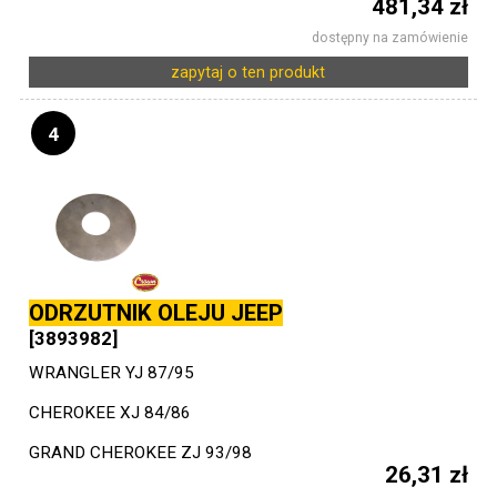
481,34 zł
dostępny na zamówienie
zapytaj o ten produkt
4
ODRZUTNIK OLEJU JEEP
[3893982]
WRANGLER YJ 87/95
CHEROKEE XJ 84/86
GRAND CHEROKEE ZJ 93/98
26,31 zł