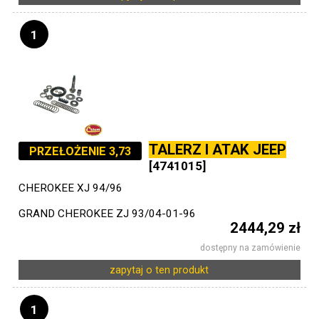
1
TALERZ I ATAK JEEP
PRZEŁOŻENIE 3,73
[4741015]
CHEROKEE XJ 94/96
GRAND CHEROKEE ZJ 93/04-01-96
2444,29 zł
dostępny na zamówienie
zapytaj o ten produkt
1