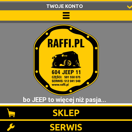
TWOJE KONTO
bo JEEP to więcej niż pasja...
SKLEP
SERWIS