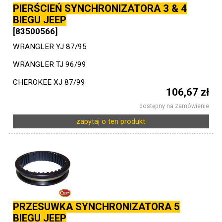
PIERŚCIEŃ SYNCHRONIZATORA 3 & 4
BIEGU JEEP
[83500566]
WRANGLER YJ 87/95
WRANGLER TJ 96/99
CHEROKEE XJ 87/99
106,67 zł
dostępny na zamówienie
zapytaj o ten produkt
PRZESUWKA SYNCHRONIZATORA 5
BIEGU JEEP