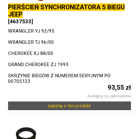
PIERŚCIEŃ SYNCHRONIZATORA 5 BIEGU
JEEP
[4637533]
WRANGLER YJ 92/95
WRANGLER TJ 96/00
CHEROKEE XJ 88/00
GRAND CHEROKEE ZJ 1993
SKRZYNIE BIEGÓW Z NUMEREM SERYJNYM PO
00705123
93,55 zł
dostępny na zamówienie
zapytaj o ten produkt