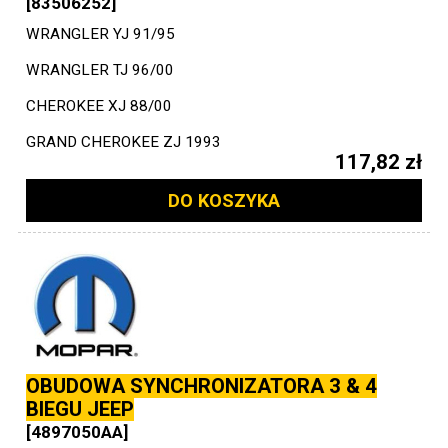
[83506252]
WRANGLER YJ 91/95
WRANGLER TJ 96/00
CHEROKEE XJ 88/00
GRAND CHEROKEE ZJ 1993
117,82 zł
DO KOSZYKA
OBUDOWA SYNCHRONIZATORA 3 & 4
BIEGU JEEP
[4897050AA]