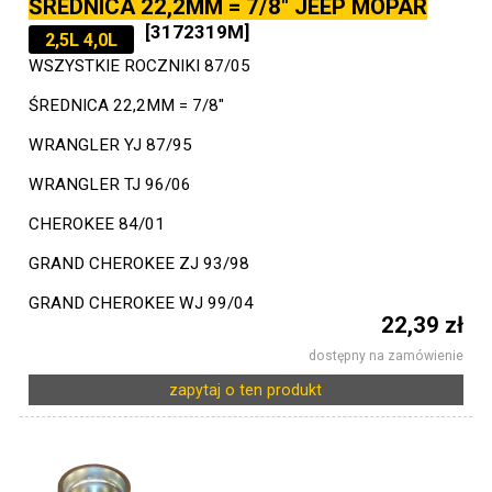
ŚREDNICA 22,2MM = 7/8" JEEP MOPAR
[3172319M]
2,5L 4,0L
WSZYSTKIE ROCZNIKI 87/05
ŚREDNICA 22,2MM = 7/8"
WRANGLER YJ 87/95
WRANGLER TJ 96/06
CHEROKEE 84/01
GRAND CHEROKEE ZJ 93/98
GRAND CHEROKEE WJ 99/04
22,39 zł
dostępny na zamówienie
zapytaj o ten produkt