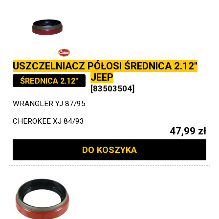
USZCZELNIACZ PÓŁOSI ŚREDNICA 2.12"
JEEP
ŚREDNICA 2.12"
[83503504]
WRANGLER YJ 87/95
CHEROKEE XJ 84/93
47,99 zł
DO KOSZYKA