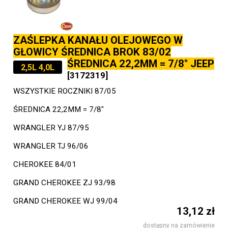
ZAŚLEPKA KANAŁU OLEJOWEGO W
GŁOWICY ŚREDNICA BROK 83/02
ŚREDNICA 22,2MM = 7/8" JEEP
2,5L 4,0L
[3172319]
WSZYSTKIE ROCZNIKI 87/05
ŚREDNICA 22,2MM = 7/8"
WRANGLER YJ 87/95
WRANGLER TJ 96/06
CHEROKEE 84/01
GRAND CHEROKEE ZJ 93/98
GRAND CHEROKEE WJ 99/04
13,12 zł
dostępny na zamówienie