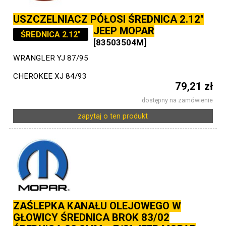
USZCZELNIACZ PÓŁOSI ŚREDNICA 2.12"
JEEP MOPAR
ŚREDNICA 2.12"
[83503504M]
WRANGLER YJ 87/95
CHEROKEE XJ 84/93
79,21 zł
dostępny na zamówienie
zapytaj o ten produkt
ZAŚLEPKA KANAŁU OLEJOWEGO W
GŁOWICY ŚREDNICA BROK 83/02