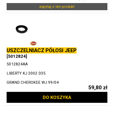
zapytaj o ten produkt
USZCZELNIACZ PÓŁOSI JEEP
[5012824]
5012824AA
LIBERTY KJ 2002 D35
GRAND CHEROKEE WJ 99/04
59,80 zł
DO KOSZYKA