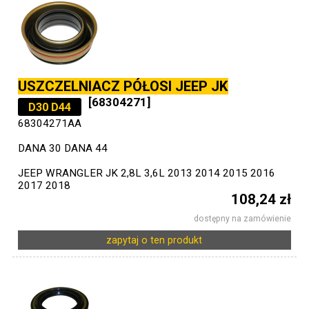
USZCZELNIACZ PÓŁOSI JEEP JK
[68304271]
D30 D44
68304271AA
DANA 30 DANA 44
JEEP WRANGLER JK 2,8L 3,6L 2013 2014 2015 2016
2017 2018
108,24 zł
dostępny na zamówienie
zapytaj o ten produkt