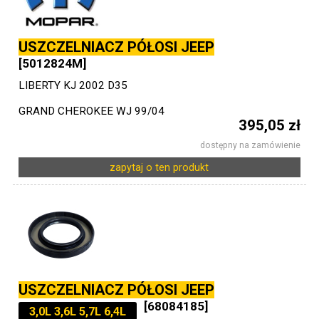
USZCZELNIACZ PÓŁOSI JEEP
[5012824M]
LIBERTY KJ 2002 D35
GRAND CHEROKEE WJ 99/04
395,05 zł
dostępny na zamówienie
zapytaj o ten produkt
USZCZELNIACZ PÓŁOSI JEEP
[68084185]
3,0L 3,6L 5,7L 6,4L