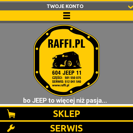
TWOJE KONTO
bo JEEP to więcej niż pasja...
SKLEP
SERWIS