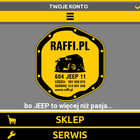
TWOJE KONTO
bo JEEP to więcej niż pasja...
SKLEP
SERWIS