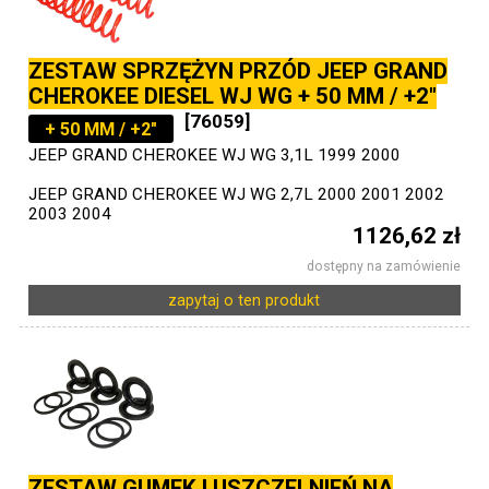
ZESTAW SPRZĘŻYN PRZÓD JEEP GRAND
CHEROKEE DIESEL WJ WG + 50 MM / +2"
[76059]
+ 50 MM / +2"
JEEP GRAND CHEROKEE WJ WG 3,1L 1999 2000
JEEP GRAND CHEROKEE WJ WG 2,7L 2000 2001 2002
2003 2004
1126,62 zł
dostępny na zamówienie
zapytaj o ten produkt
ZESTAW GUMEK I USZCZELNIEŃ NA