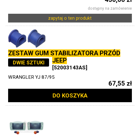
dostępny na zamówienie
zapytaj o ten produkt
ZESTAW GUM STABILIZATORA PRZÓD
JEEP
DWIE SZTUKI
[52003143AS]
WRANGLER YJ 87/95
67,55 zł
DO KOSZYKA