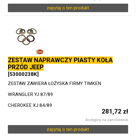
zapytaj o ten produkt
ZESTAW NAPRAWCZY PIASTY KOŁA
PRZÓD JEEP
[53000238K]
ZESTAW ZAWIERA ŁOŻYSKA FIRMY TIMKEN
WRANGLER YJ 87/89
CHEROKEE XJ 84/89
281,72 zł
dostępny na zamówienie
zapytaj o ten produkt