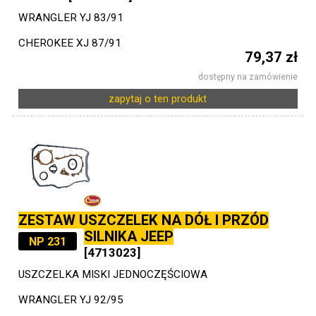
WRANGLER YJ 83/91
CHEROKEE XJ 87/91
79,37 zł
dostępny na zamówienie
zapytaj o ten produkt
ZESTAW USZCZELEK NA DÓŁ I PRZÓD
SILNIKA JEEP
NP 231
[4713023]
USZCZELKA MISKI JEDNOCZĘŚCIOWA
WRANGLER YJ 92/95