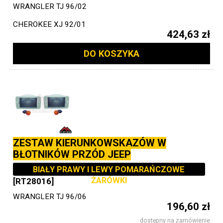
WRANGLER TJ 96/02
CHEROKEE XJ 92/01
424,63 zł
DO KOSZYKA
ZESTAW KIERUNKOWSKAZÓW W
BŁOTNIKÓW PRZÓD JEEP
BIAŁY PRAWY I LEWY POMARAŃCZOWE
ŻARÓWKI
[RT28016]
WRANGLER TJ 96/06
196,60 zł
dostępny na zamówienie