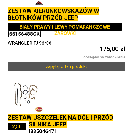
ZESTAW KIERUNKOWSKAZÓW W
BŁOTNIKÓW PRZÓD JEEP
BIAŁY PRAWY I LEWY POMARAŃCZOWE
ŻARÓWKI
[55156488CK]
WRANGLER TJ 96/06
175,00 zł
dostępny na zamówienie
zapytaj o ten produkt
ZESTAW USZCZELEK NA DÓŁ I PRZÓD
SILNIKA JEEP
2,5L
[83504647]