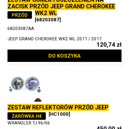
ZACISK PRZÓD JEEP GRAND CHEROKEE
WK2 WL
PRZÓD
[68203087]
68203087AA
JEEP GRAND CHEROKEE WK2 WL 2011 / 2017
120,74 zł
DO KOSZYKA
ZESTAW REFLEKTORÓW PRZÓD JEEP
[HC1000]
ŻARÓWKA H4
WRANGLER TJ 96/06
450,00 zł