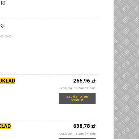
SRT
ji.
UKŁAD
255,96 zł
dostępny na zamówienie
zapytaj o ten
produkt
KŁAD
638,78 zł
dostępny na zamówienie