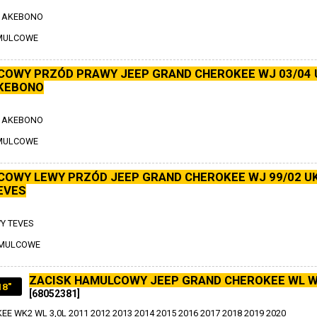
 AKEBONO
AMULCOWE
COWY PRZÓD PRAWY JEEP GRAND CHEROKEE WJ 03/04 
KEBONO
 AKEBONO
AMULCOWE
COWY LEWY PRZÓD JEEP GRAND CHEROKEE WJ 99/02 U
EVES
 TEVES
AMULCOWE
ZACISK HAMULCOWY JEEP GRAND CHEROKEE WL 
18"
[68052381]
E WK2 WL 3,0L 2011 2012 2013 2014 2015 2016 2017 2018 2019 2020