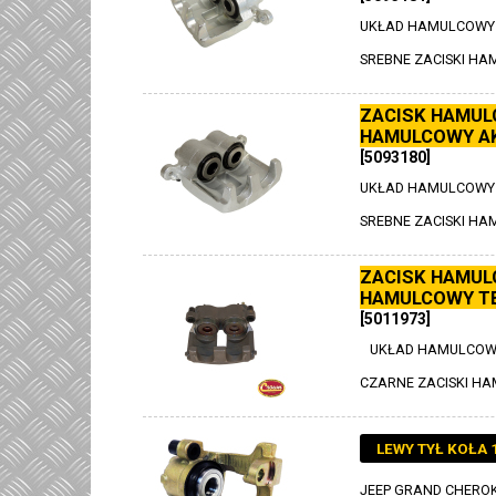
UKŁAD HAMULCOWY
SREBNE ZACISKI H
ZACISK HAMUL
HAMULCOWY A
[5093180]
UKŁAD HAMULCOWY
SREBNE ZACISKI H
ZACISK HAMUL
HAMULCOWY T
[5011973]
UKŁAD HAMULCOWY
CZARNE ZACISKI H
LEWY TYŁ KOŁA 
JEEP GRAND CHEROKE