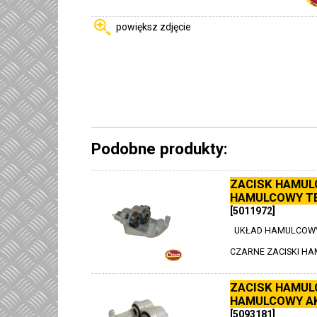
powiększ zdjęcie
Podobne produkty:
ZACISK HAMUL
HAMULCOWY T
[5011972]
UKŁAD HAMULCOWY
CZARNE ZACISKI H
ZACISK HAMUL
HAMULCOWY A
[5093181]