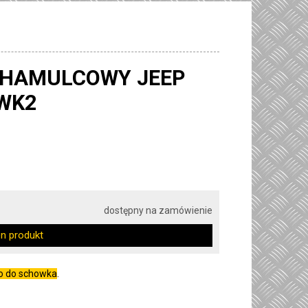
 HAMULCOWY JEEP
WK2
dostępny na zamówienie
en produkt
go do schowka
.