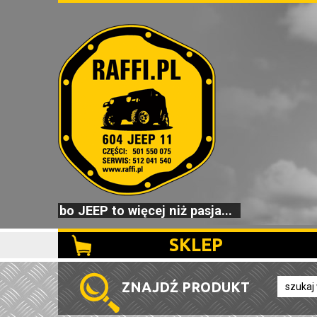
bo JEEP to więcej niż pasja...
SKLEP
ZNAJDŹ PRODUKT