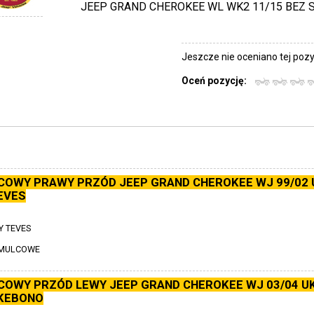
JEEP GRAND CHEROKEE WL WK2 11/15 BEZ 
Jeszcze nie oceniano tej pozyc
Oceń pozycję:
COWY PRAWY PRZÓD JEEP GRAND CHEROKEE WJ 99/02 
EVES
 TEVES
AMULCOWE
COWY PRZÓD LEWY JEEP GRAND CHEROKEE WJ 03/04 U
KEBONO