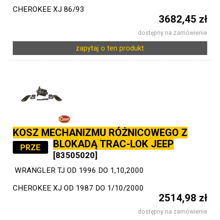
CHEROKEE XJ 86/93
3682,45 zł
dostępny na zamówienie
zapytaj o ten produkt
KOSZ MECHANIZMU RÓŻNICOWEGO Z
BLOKADĄ TRAC-LOK JEEP
PRZE
[83505020]
WRANGLER TJ OD 1996 DO 1,10,2000
CHEROKEE XJ OD 1987 DO 1/10/2000
2514,98 zł
dostępny na zamówienie