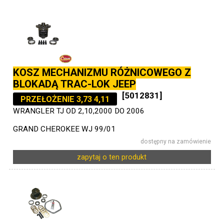
KOSZ MECHANIZMU RÓŻNICOWEGO Z
BLOKADĄ TRAC-LOK JEEP
[5012831]
PRZEŁOŻENIE 3,73 4,11
WRANGLER TJ OD 2,10,2000 DO 2006
GRAND CHEROKEE WJ 99/01
dostępny na zamówienie
zapytaj o ten produkt