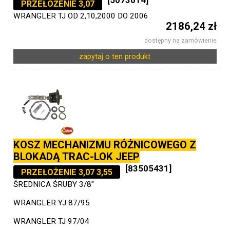
[5073014]
PRZEŁOŻENIE 3,07
WRANGLER TJ OD 2,10,2000 DO 2006
2186,24 zł
dostępny na zamówienie
zapytaj o ten produkt
KOSZ MECHANIZMU RÓŻNICOWEGO Z
BLOKADĄ TRAC-LOK JEEP
[83505431]
PRZEŁOŻENIE 3,07 3,55
ŚREDNICA ŚRUBY 3/8"
WRANGLER YJ 87/95
WRANGLER TJ 97/04