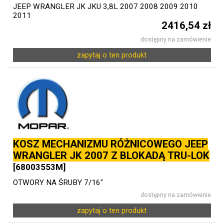
JEEP WRANGLER JK JKU 3,8L 2007 2008 2009 2010
2011
2416,54 zł
dostępny na zamówienie
zapytaj o ten produkt
KOSZ MECHANIZMU RÓŻNICOWEGO JEEP
WRANGLER JK 2007 Z BLOKADĄ TRU-LOK
[68003553M]
OTWORY NA ŚRUBY 7/16"
dostępny na zamówienie
zapytaj o ten produkt