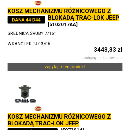
KOSZ MECHANIZMU RÓŻNICOWEGO Z
BLOKADĄ TRAC-LOK JEEP
DANA 44 D44
[5103017AA]
ŚREDNICA ŚRUBY 7/16"
WRANGLER TJ 03/06
3443,33 zł
dostępny na zamówienie
zapytaj o ten produkt
KOSZ MECHANIZMU RÓŻNICOWEGO Z
BLOKADĄ TRAC-LOK JEEP