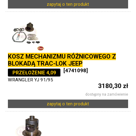
zapytaj o ten produkt
KOSZ MECHANIZMU RÓŻNICOWEGO Z
BLOKADĄ TRAC-LOK JEEP
[4741098]
PRZEŁOŻENIE 4,09
WRANGLER YJ 91/95
3180,30 zł
dostępny na zamówienie
zapytaj o ten produkt