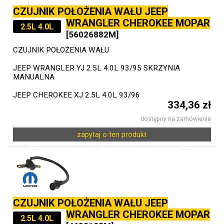
CZUJNIK POŁOŻENIA WAŁU JEEP
WRANGLER CHEROKEE MOPAR
2.5L 4.0L
[56026882M]
CZUJNIK POŁOŻENIA WAŁU
JEEP WRANGLER YJ 2.5L 4.0L 93/95 SKRZYNIA
MANUALNA
JEEP CHEROKEE XJ 2.5L 4.0L 93/96
334,36 zł
dostępny na zamówienie
zapytaj o ten produkt
CZUJNIK POŁOŻENIA WAŁU JEEP
WRANGLER CHEROKEE MOPAR
2.5L 4.0L