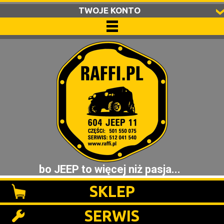
TWOJE KONTO
bo JEEP to więcej niż pasja...
SKLEP
SERWIS