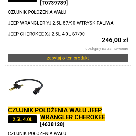
[T0739789]
CZUJNIK POŁOŻENIA WAŁU
JEEP WRANGLER YJ 2.5L 87/90 WTRYSK PALIWA
JEEP CHEROKEE XJ 2.5L 4.0L 87/90
246,00 zł
dostępny na zamówienie
zapytaj o ten produkt
CZUJNIK POŁOŻENIA WAŁU JEEP
WRANGLER CHEROKEE
2.5L 4.0L
[4638128]
CZUJNIK POŁOŻENIA WAŁU