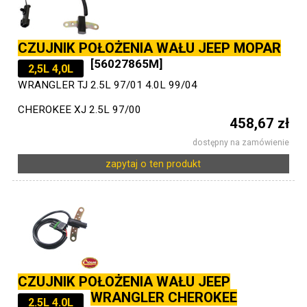
CZUJNIK POŁOŻENIA WAŁU JEEP MOPAR
[56027865M]
2,5L 4,0L
WRANGLER TJ 2.5L 97/01 4.0L 99/04
CHEROKEE XJ 2.5L 97/00
458,67 zł
dostępny na zamówienie
zapytaj o ten produkt
CZUJNIK POŁOŻENIA WAŁU JEEP
WRANGLER CHEROKEE
2.5L 4.0L