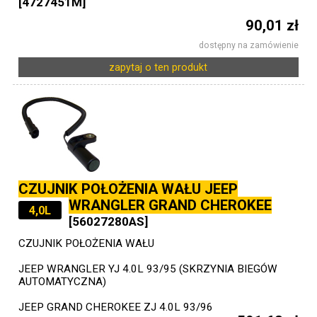
[4727451M]
90,01 zł
dostępny na zamówienie
zapytaj o ten produkt
CZUJNIK POŁOŻENIA WAŁU JEEP
WRANGLER GRAND CHEROKEE
4,0L
[56027280AS]
CZUJNIK POŁOŻENIA WAŁU
JEEP WRANGLER YJ 4.0L 93/95 (SKRZYNIA BIEGÓW
AUTOMATYCZNA)
JEEP GRAND CHEROKEE ZJ 4.0L 93/96