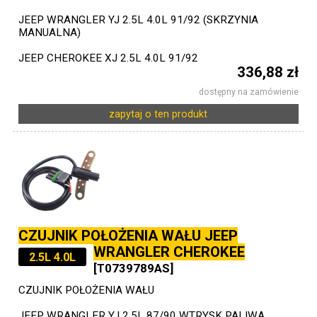
JEEP WRANGLER YJ 2.5L 4.0L 91/92 (SKRZYNIA
MANUALNA)
JEEP CHEROKEE XJ 2.5L 4.0L 91/92
336,88 zł
dostępny na zamówienie
zapytaj o ten produkt
CZUJNIK POŁOŻENIA WAŁU JEEP
WRANGLER CHEROKEE
2.5L 4.0L
[T0739789AS]
CZUJNIK POŁOŻENIA WAŁU
JEEP WRANGLER YJ 2.5L 87/90 WTRYSK PALIWA