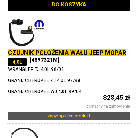
DO KOSZYKA
CZUJNIK POŁOŻENIA WAŁU JEEP MOPAR
[4897321M]
4,0L
WRANGLER TJ 4,0L 98/02
GRAND CHEROKEE ZJ 4,0L 97/98
GRAND CHEROKEE WJ 4,0L 99/04
828,45 zł
dostępny na zamówienie
zapytaj o ten produkt