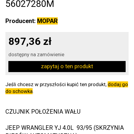
56027280M
Producent:
MOPAR
897,36 zł
dostępny na zamówienie
zapytaj o ten produkt
Jeśli chcesz w przyszłości kupić ten produkt,
dodaj go
do schowka
.
CZUJNIK POŁOŻENIA WAŁU
JEEP WRANGLER YJ 4.0L 93/95 (SKRZYNIA