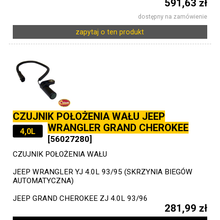
591,63 zł
dostępny na zamówienie
zapytaj o ten produkt
CZUJNIK POŁOŻENIA WAŁU JEEP
WRANGLER GRAND CHEROKEE
4,0L
[56027280]
CZUJNIK POŁOŻENIA WAŁU
JEEP WRANGLER YJ 4.0L 93/95 (SKRZYNIA BIEGÓW
AUTOMATYCZNA)
JEEP GRAND CHEROKEE ZJ 4.0L 93/96
281,99 zł