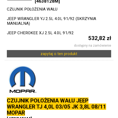
[4638128M]
CZUJNIK POŁOŻENIA WAŁU
JEEP WRANGLER YJ 2.5L 4.0L 91/92 (SKRZYNIA
MANUALNA)
JEEP CHEROKEE XJ 2.5L 4.0L 91/92
532,82 zł
dostępny na zamówienie
zapytaj o ten produkt
CZUJNIK POŁOŻENIA WAŁU JEEP
WRANGLER TJ 4,0L 03/05 JK 3,8L 08/11
MOPAR