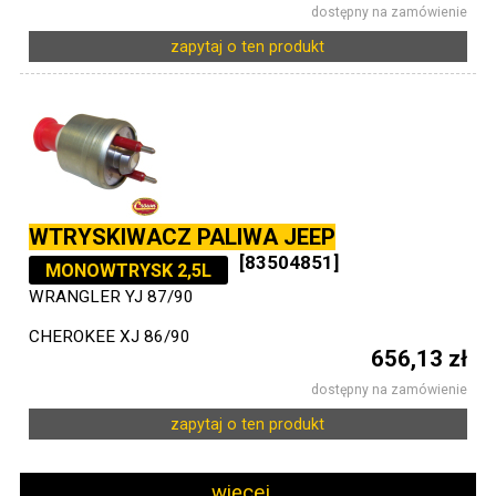
dostępny na zamówienie
zapytaj o ten produkt
WTRYSKIWACZ PALIWA JEEP
[83504851]
MONOWTRYSK 2,5L
WRANGLER YJ 87/90
CHEROKEE XJ 86/90
656,13 zł
dostępny na zamówienie
zapytaj o ten produkt
więcej...