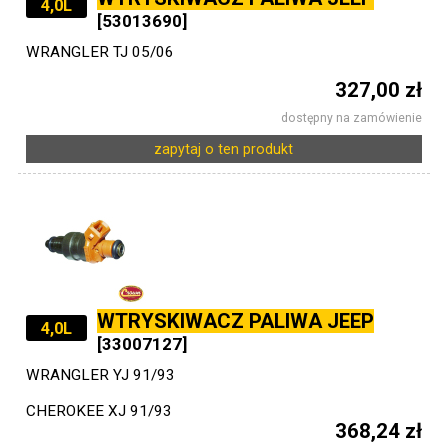
4,0L
[53013690]
WRANGLER TJ 05/06
327,00 zł
dostępny na zamówienie
zapytaj o ten produkt
WTRYSKIWACZ PALIWA JEEP
4,0L
[33007127]
WRANGLER YJ 91/93
CHEROKEE XJ 91/93
368,24 zł