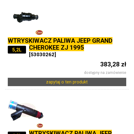
WTRYSKIWACZ PALIWA JEEP GRAND
CHEROKEE ZJ 1995
5,2L
[53030262]
383,28 zł
dostępny na zamówienie
zapytaj o ten produkt
WTRYSKIWACZ PALIWA JEEP