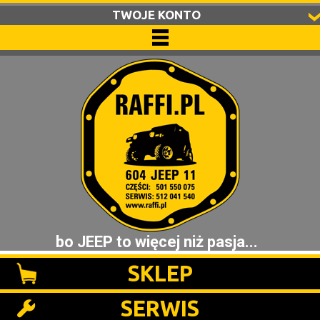
TWOJE KONTO
bo JEEP to więcej niż pasja...
SKLEP
SERWIS