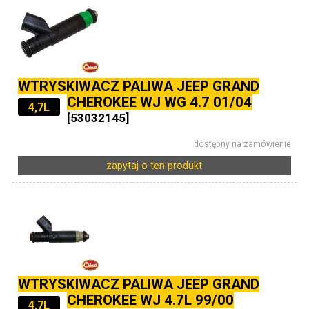
WTRYSKIWACZ PALIWA JEEP GRAND
CHEROKEE WJ WG 4.7 01/04
4,7L
[53032145]
dostępny na zamówienie
zapytaj o ten produkt
WTRYSKIWACZ PALIWA JEEP GRAND
CHEROKEE WJ 4.7L 99/00
4,7L