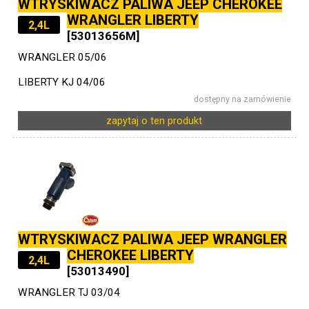
WTRYSKIWACZ PALIWA JEEP CHEROKEE
WRANGLER LIBERTY
2,4L
[53013656M]
WRANGLER 05/06
LIBERTY KJ 04/06
dostępny na zamówienie
zapytaj o ten produkt
WTRYSKIWACZ PALIWA JEEP WRANGLER
CHEROKEE LIBERTY
2,4L
[53013490]
WRANGLER TJ 03/04