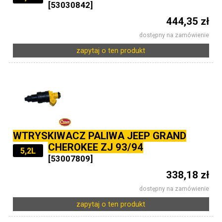
[53030842]
444,35 zł
dostępny na zamówienie
zapytaj o ten produkt
WTRYSKIWACZ PALIWA JEEP GRAND
CHEROKEE ZJ 93/94
5,2L
[53007809]
338,18 zł
dostępny na zamówienie
zapytaj o ten produkt