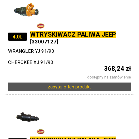
WTRYSKIWACZ PALIWA JEEP
4,0L
[33007127]
WRANGLER YJ 91/93
CHEROKEE XJ 91/93
368,24 zł
dostępny na zamówienie
zapytaj o ten produkt