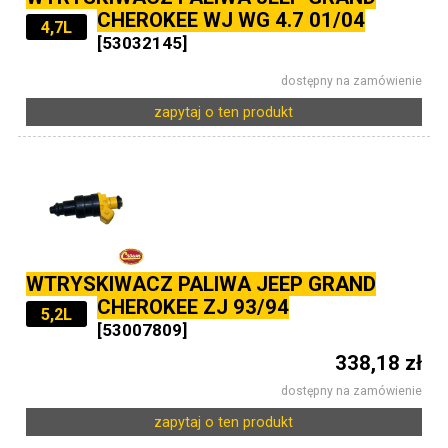
CHEROKEE WJ WG 4.7 01/04
4,7L
[53032145]
dostępny na zamówienie
zapytaj o ten produkt
WTRYSKIWACZ PALIWA JEEP GRAND
CHEROKEE ZJ 93/94
5,2L
[53007809]
338,18 zł
dostępny na zamówienie
zapytaj o ten produkt