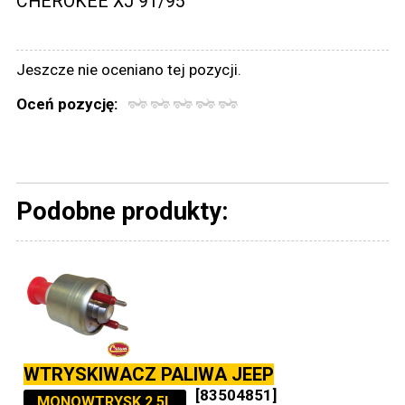
CHEROKEE XJ 91/95
Jeszcze nie oceniano tej pozycji.
Oceń pozycję:
Podobne produkty:
WTRYSKIWACZ PALIWA JEEP
[83504851]
MONOWTRYSK 2,5L