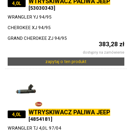
WTRYSKIWACZ PALIWA JEEP
4,0L
[53030343]
WRANGLER YJ 94/95
CHEROKEE XJ 94/95
GRAND CHEROKEE ZJ 94/95
383,28 zł
dostępny na zamówienie
zapytaj o ten produkt
WTRYSKIWACZ PALIWA JEEP
4,0L
[4854181]
WRANGLER TJ 4,0L 97/04