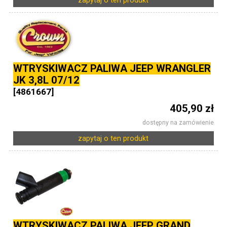
zapytaj o ten produkt
WTRYSKIWACZ PALIWA JEEP WRANGLER
JK 3,8L 07/12
[4861667]
405,90 zł
dostępny na zamówienie
zapytaj o ten produkt
WTRYSKIWACZ PALIWA JEEP GRAND