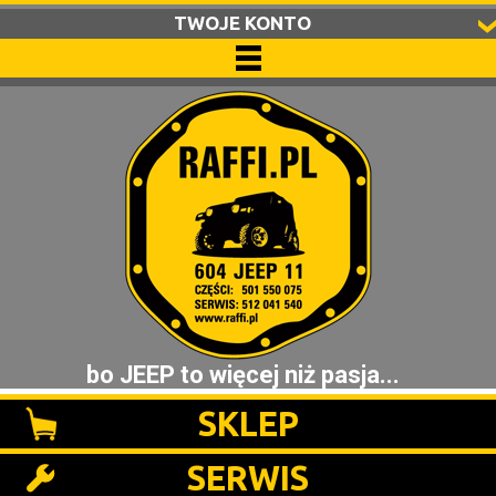
TWOJE KONTO
bo JEEP to więcej niż pasja...
SKLEP
SERWIS