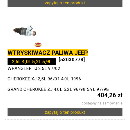
zapytaj o ten produkt
WTRYSKIWACZ PALIWA JEEP
[53030778]
2,5L 4,0L 5,2L 5,9L
WRANGLER TJ 2.5L 97/02
CHEROKEE XJ 2,5L 96/01 4.0L 1996
GRAND CHEROKEE ZJ 4.0L 5.2L 96/98 5.9L 97/98
404,26 zł
dostępny na zamówienie
zapytaj o ten produkt