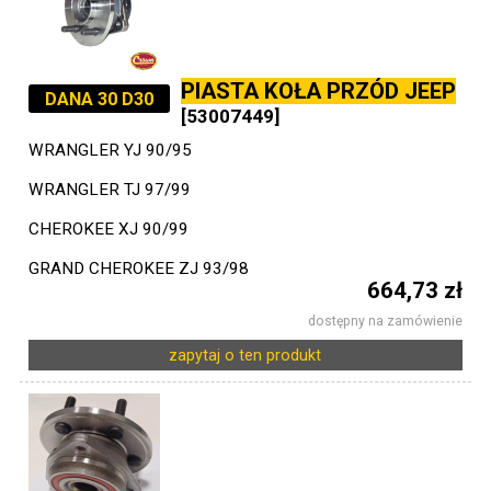
PIASTA KOŁA PRZÓD JEEP
DANA 30 D30
[53007449]
WRANGLER YJ 90/95
WRANGLER TJ 97/99
CHEROKEE XJ 90/99
GRAND CHEROKEE ZJ 93/98
664,73 zł
dostępny na zamówienie
zapytaj o ten produkt