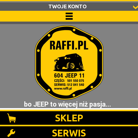
TWOJE KONTO
bo JEEP to więcej niż pasja...
SKLEP
SERWIS