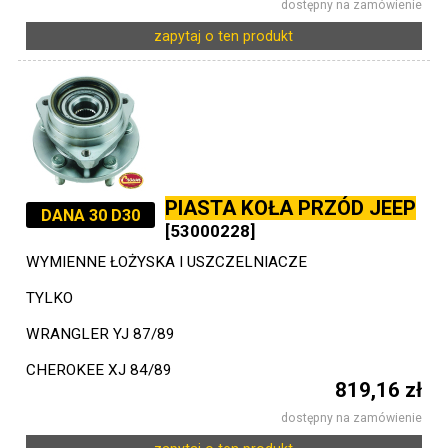
dostępny na zamówienie
zapytaj o ten produkt
PIASTA KOŁA PRZÓD JEEP
DANA 30 D30
[53000228]
WYMIENNE ŁOŻYSKA I USZCZELNIACZE
TYLKO
WRANGLER YJ 87/89
CHEROKEE XJ 84/89
819,16 zł
dostępny na zamówienie