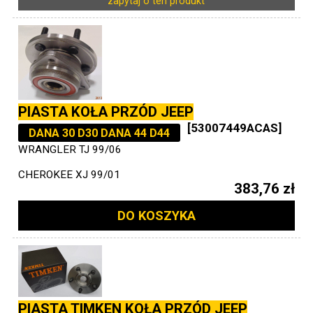
zapytaj o ten produkt
PIASTA KOŁA PRZÓD JEEP
[53007449ACAS]
DANA 30 D30 DANA 44 D44
WRANGLER TJ 99/06
CHEROKEE XJ 99/01
383,76 zł
DO KOSZYKA
PIASTA TIMKEN KOŁA PRZÓD JEEP