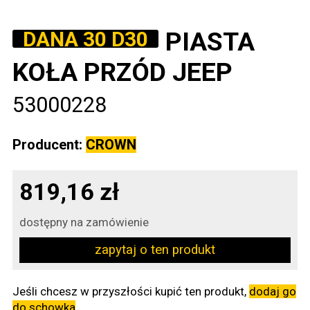
PIASTA
DANA 30 D30
KOŁA PRZÓD JEEP
53000228
Producent:
CROWN
819,16 zł
dostępny na zamówienie
zapytaj o ten produkt
Jeśli chcesz w przyszłości kupić ten produkt,
dodaj go
do schowka
.