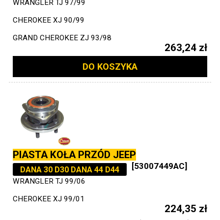
WRANGLER TJ 97/99
CHEROKEE XJ 90/99
GRAND CHEROKEE ZJ 93/98
263,24 zł
DO KOSZYKA
PIASTA KOŁA PRZÓD JEEP
[53007449AC]
DANA 30 D30 DANA 44 D44
WRANGLER TJ 99/06
CHEROKEE XJ 99/01
224,35 zł