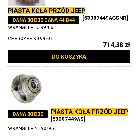
PIASTA KOŁA PRZÓD JEEP
[53007449ACSNR]
DANA 30 D30 DANA 44 D44
WRANGLER TJ 99/06
CHEROKEE XJ 99/01
714,38 zł
DO KOSZYKA
PIASTA KOŁA PRZÓD JEEP
DANA 30 D30
[53007449AS]
WRANGLER YJ 90/95