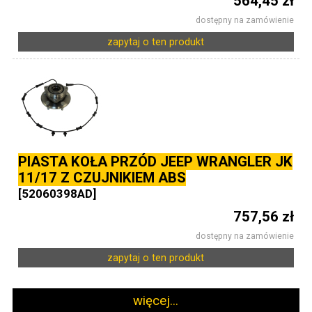
564,45 zł
dostępny na zamówienie
zapytaj o ten produkt
PIASTA KOŁA PRZÓD JEEP WRANGLER JK
11/17 Z CZUJNIKIEM ABS
[52060398AD]
757,56 zł
dostępny na zamówienie
zapytaj o ten produkt
więcej...