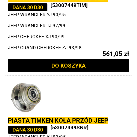
[53007449TIM]
DANA 30 D30
JEEP WRANGLER YJ 90/95
JEEP WRANGLER TJ 97/99
JEEP CHEROKEE XJ 90/99
JEEP GRAND CHEROKEE ZJ 93/98
561,05 zł
DO KOSZYKA
PIASTA TIMKEN KOŁA PRZÓD JEEP
[53007449SNR]
DANA 30 D30