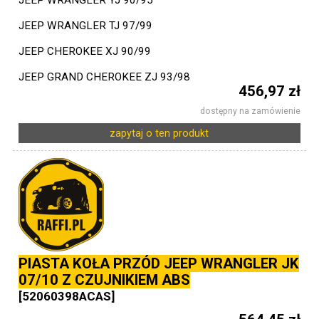
JEEP WRANGLER YJ 90/95
JEEP WRANGLER TJ 97/99
JEEP CHEROKEE XJ 90/99
JEEP GRAND CHEROKEE ZJ 93/98
456,97 zł
dostępny na zamówienie
zapytaj o ten produkt
PIASTA KOŁA PRZÓD JEEP WRANGLER JK
07/10 Z CZUJNIKIEM ABS
[52060398ACAS]