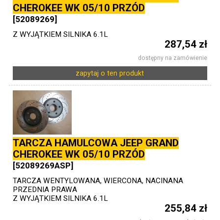
CHEROKEE WK 05/10 PRZÓD
[52089269]
Z WYJĄTKIEM SILNIKA 6.1L
287,54 zł
dostępny na zamówienie
zapytaj o ten produkt
TARCZA HAMULCOWA JEEP GRAND
CHEROKEE WK 05/10 PRZÓD
[52089269ASP]
TARCZA WENTYLOWANA, WIERCONA, NACINANA
PRZEDNIA PRAWA
Z WYJĄTKIEM SILNIKA 6.1L
255,84 zł