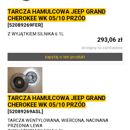
TARCZA HAMULCOWA JEEP GRAND
CHEROKEE WK 05/10 PRZÓD
[52089269FER]
Z WYJĄTKIEM SILNIKA 6.1L
293,06 zł
dostępny na zamówienie
zapytaj o ten produkt
TARCZA HAMULCOWA JEEP GRAND
CHEROKEE WK 05/10 PRZÓD
[52089269ASL]
TARCZA WENTYLOWANA, WIERCONA, NACINANA
PRZEDNIA LEWA