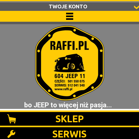
TWOJE KONTO
bo JEEP to więcej niż pasja...
SKLEP
SERWIS