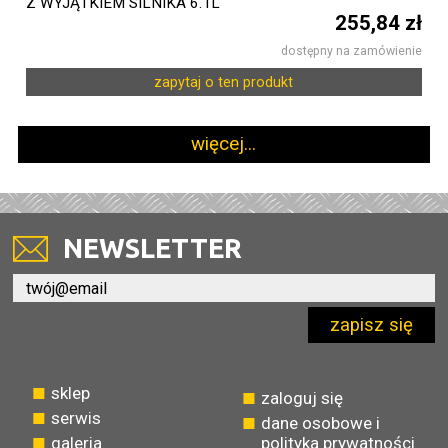
Z WYJĄTKIEM SILNIKA 6.1L
255,84 zł
dostępny na zamówienie
zapytaj o ten produkt
więcej...
NEWSLETTER
zapisz się
sklep
zaloguj się
serwis
dane osobowe i
galeria
polityka prywatności