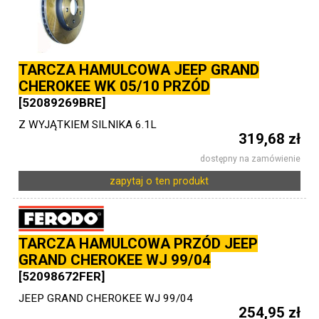
TARCZA HAMULCOWA JEEP GRAND
CHEROKEE WK 05/10 PRZÓD
[52089269BRE]
Z WYJĄTKIEM SILNIKA 6.1L
319,68 zł
dostępny na zamówienie
zapytaj o ten produkt
TARCZA HAMULCOWA PRZÓD JEEP
GRAND CHEROKEE WJ 99/04
[52098672FER]
JEEP GRAND CHEROKEE WJ 99/04
254,95 zł