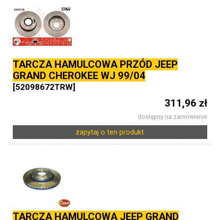
TARCZA HAMULCOWA PRZÓD JEEP
GRAND CHEROKEE WJ 99/04
[52098672TRW]
311,96 zł
dostępny na zamówienie
zapytaj o ten produkt
TARCZA HAMULCOWA JEEP GRAND