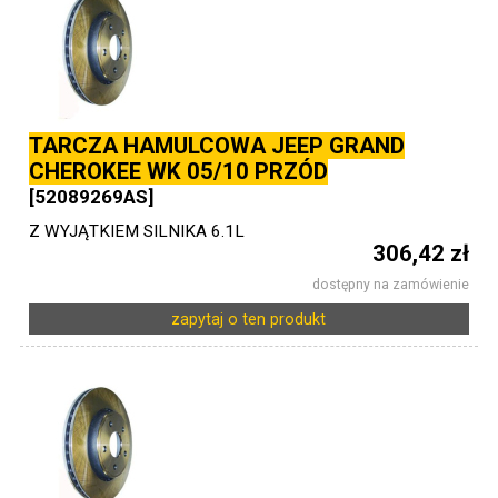
TARCZA HAMULCOWA JEEP GRAND
CHEROKEE WK 05/10 PRZÓD
[52089269AS]
Z WYJĄTKIEM SILNIKA 6.1L
306,42 zł
dostępny na zamówienie
zapytaj o ten produkt