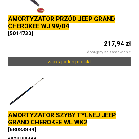
AMORTYZATOR PRZÓD JEEP GRAND
CHEROKEE WJ 99/04
[5014730]
217,94 zł
dostępny na zamówienie
zapytaj o ten produkt
AMORTYZATOR SZYBY TYLNEJ JEEP
GRAND CHEROKEE WL WK2
[68083884]