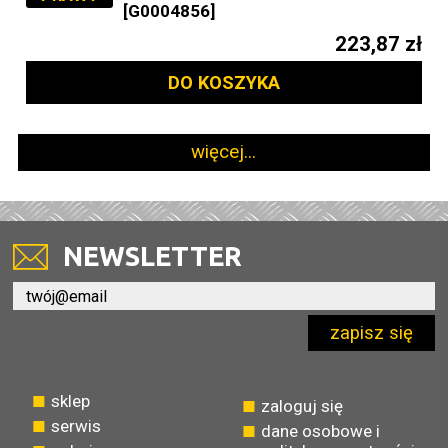
[G0004856]
223,87 zł
DO KOSZYKA
więcej...
NEWSLETTER
zapisz się
sklep
zaloguj się
serwis
dane osobowe i