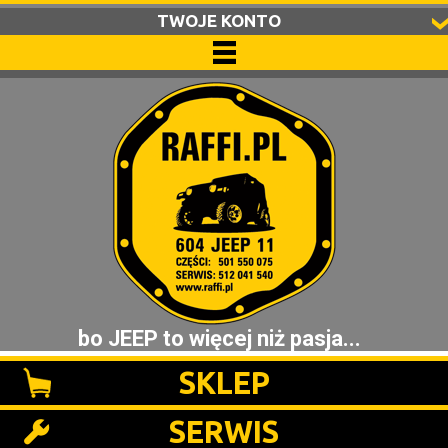
TWOJE KONTO
bo JEEP to więcej niż pasja...
SKLEP
SERWIS