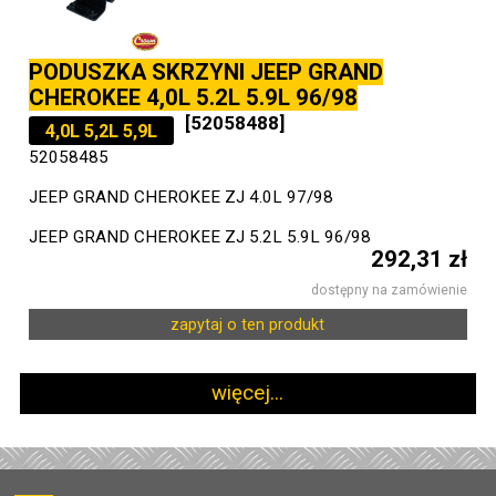
PODUSZKA SKRZYNI JEEP GRAND
CHEROKEE 4,0L 5.2L 5.9L 96/98
[52058488]
4,0L 5,2L 5,9L
52058485
JEEP GRAND CHEROKEE ZJ 4.0L 97/98
JEEP GRAND CHEROKEE ZJ 5.2L 5.9L 96/98
292,31 zł
dostępny na zamówienie
zapytaj o ten produkt
więcej...