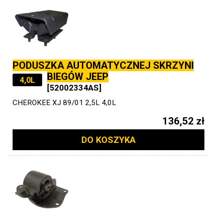
PODUSZKA AUTOMATYCZNEJ SKRZYNI
BIEGÓW JEEP
4,0L
[52002334AS]
CHEROKEE XJ 89/01 2,5L 4,0L
136,52 zł
DO KOSZYKA