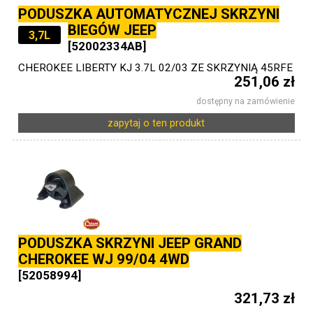
PODUSZKA AUTOMATYCZNEJ SKRZYNI
BIEGÓW JEEP
3,7L
[52002334AB]
CHEROKEE LIBERTY KJ 3.7L 02/03 ZE SKRZYNIĄ 45RFE
251,06 zł
dostępny na zamówienie
zapytaj o ten produkt
PODUSZKA SKRZYNI JEEP GRAND
CHEROKEE WJ 99/04 4WD
[52058994]
321,73 zł