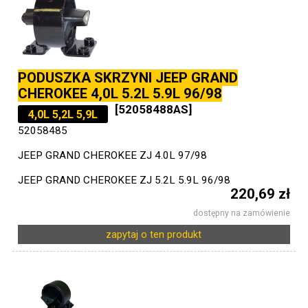
PODUSZKA SKRZYNI JEEP GRAND
CHEROKEE 4,0L 5.2L 5.9L 96/98
[52058488AS]
4,0L 5,2L 5,9L
52058485
JEEP GRAND CHEROKEE ZJ 4.0L 97/98
JEEP GRAND CHEROKEE ZJ 5.2L 5.9L 96/98
220,69 zł
dostępny na zamówienie
zapytaj o ten produkt