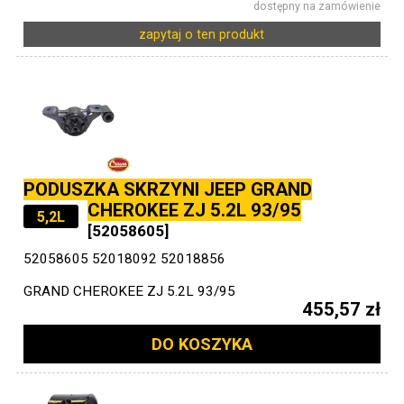
dostępny na zamówienie
zapytaj o ten produkt
PODUSZKA SKRZYNI JEEP GRAND
CHEROKEE ZJ 5.2L 93/95
5,2L
[52058605]
52058605 52018092 52018856
GRAND CHEROKEE ZJ 5.2L 93/95
455,57 zł
DO KOSZYKA