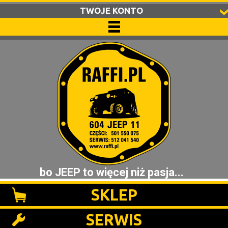
TWOJE KONTO
bo JEEP to więcej niż pasja...
SKLEP
SERWIS