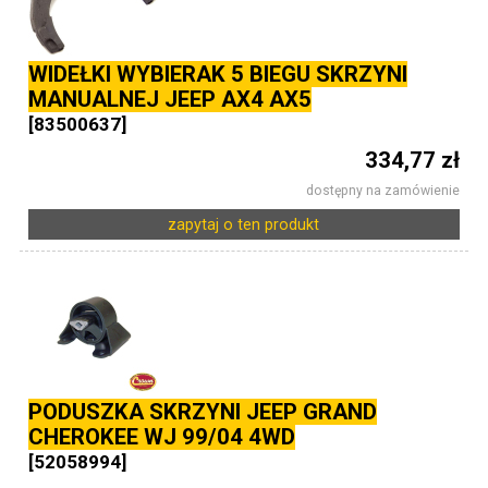
WIDEŁKI WYBIERAK 5 BIEGU SKRZYNI
MANUALNEJ JEEP AX4 AX5
[83500637]
334,77 zł
dostępny na zamówienie
zapytaj o ten produkt
PODUSZKA SKRZYNI JEEP GRAND
CHEROKEE WJ 99/04 4WD
[52058994]