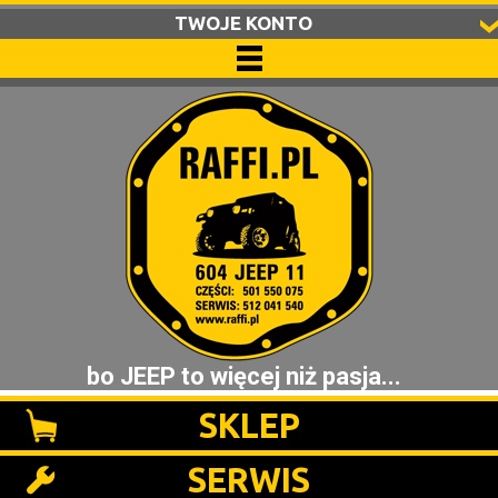
TWOJE KONTO
bo JEEP to więcej niż pasja...
SKLEP
SERWIS