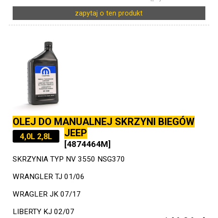
zapytaj o ten produkt
OLEJ DO MANUALNEJ SKRZYNI BIEGÓW
JEEP
4,0L 2,8L
[4874464M]
SKRZYNIA TYP NV 3550 NSG370
WRANGLER TJ 01/06
WRAGLER JK 07/17
LIBERTY KJ 02/07