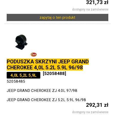
321,73 zł
dostępny na zamówienie
zapytaj o ten produkt
PODUSZKA SKRZYNI JEEP GRAND
CHEROKEE 4,0L 5.2L 5.9L 96/98
[52058488]
4,0L 5,2L 5,9L
52058485
JEEP GRAND CHEROKEE ZJ 4.0L 97/98
JEEP GRAND CHEROKEE ZJ 5.2L 5.9L 96/98
292,31 zł
dostępny na zamówienie