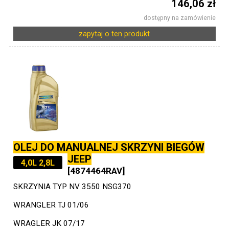
146,06 zł
dostępny na zamówienie
zapytaj o ten produkt
OLEJ DO MANUALNEJ SKRZYNI BIEGÓW
JEEP
4,0L 2,8L
[4874464RAV]
SKRZYNIA TYP NV 3550 NSG370
WRANGLER TJ 01/06
WRAGLER JK 07/17