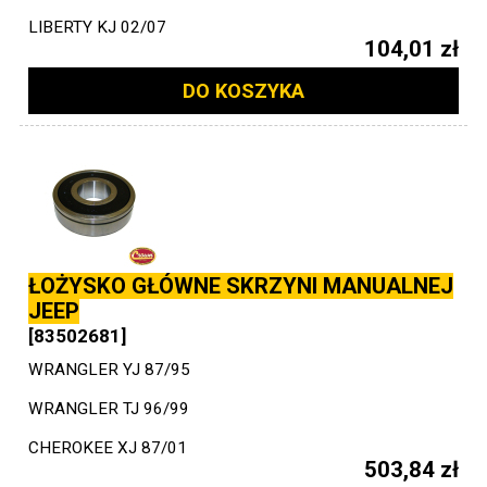
LIBERTY KJ 02/07
104,01 zł
DO KOSZYKA
ŁOŻYSKO GŁÓWNE SKRZYNI MANUALNEJ
JEEP
[83502681]
WRANGLER YJ 87/95
WRANGLER TJ 96/99
CHEROKEE XJ 87/01
503,84 zł