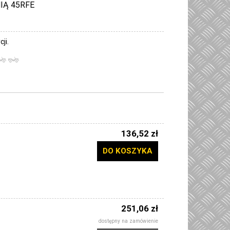
NIĄ 45RFE
ji.
136,52 zł
DO KOSZYKA
251,06 zł
dostępny na zamówienie