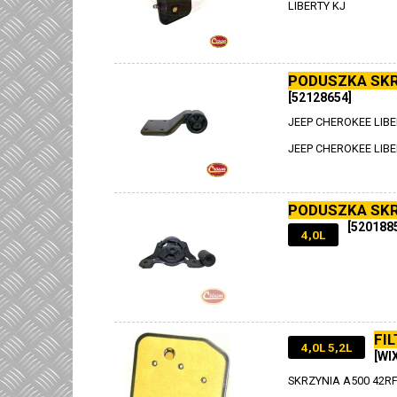
LIBERTY KJ
PODUSZKA SKR
[52128654]
JEEP CHEROKEE LIBE
JEEP CHEROKEE LIB
PODUSZKA SKR
[520188
4,0L
FI
4,0L 5,2L
[WI
SKRZYNIA A500 42RF