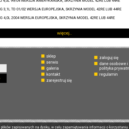
 4,0L 99/04 WERSJA AMERYKAŃSKA, SKRZYNIA MODEL 42RE LUB 44RE
 3,1L TD 01/02 WERSJA EUROPEJSKA, SKRZYNIA MODEL 42RE LUB 44RE
 4,0L 2004 WERSJA EUROPEJSKA, SKRZYNIA MODEL 42RE LUB 44RE
więcej...
sklep
zaloguj się
serwis
dane osobowe i
galeria
polityka prywat
kontakt
regulamin
ę
zarejestruj się
 plików zapisywanych na dysku, w celu zapamiętywania informacji o korzystaniu 