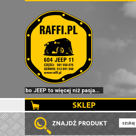
bo JEEP to więcej niż pasja...
SKLEP
ZNAJDŹ PRODUKT