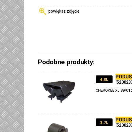
powiększ zdjęcie
Podobne produkty:
PODUS
4,0L
[520023
CHEROKEE XJ 89/01 2
PODUS
3,7L
[520023