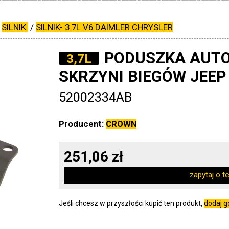
/
SILNIK.
/
SILNIK- 3.7L V6 DAIMLER CHRYSLER
PODUSZKA AUT
3,7L
SKRZYNI BIEGÓW JEEP
52002334AB
Producent:
CROWN
251,06 zł
zapytaj o t
Jeśli chcesz w przyszłości kupić ten produkt,
dodaj 