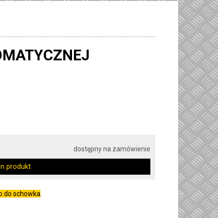
OMATYCZNEJ
dostępny na zamówienie
en produkt
go do schowka
.