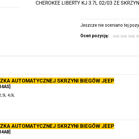
CHEROKEE LIBERTY KJ 3.7L 02/03 ZE SKRZY
Jeszcze nie oceniano tej pozyc
Oceń pozycję:
ZKA AUTOMATYCZNEJ SKRZYNI BIEGÓW JEEP
34AS]
,5L 4,0L
ZKA AUTOMATYCZNEJ SKRZYNI BIEGÓW JEEP
34AB]