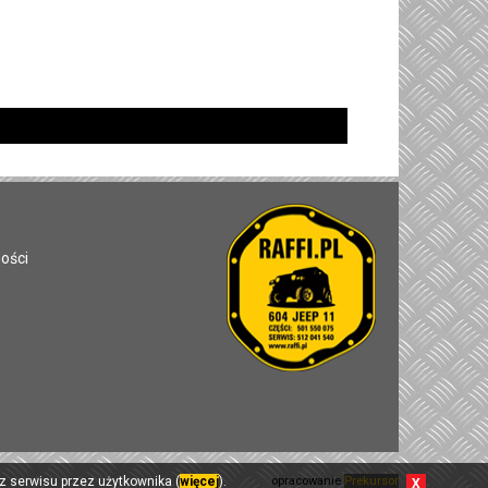
ności
z serwisu przez użytkownika (
więcej
).
opracowanie
Prekursor
X