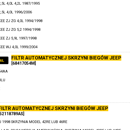
5L 4,0L 4,2L 1987/1995
5L 4,0L 1996/2006
E ZJ ZG 4,0L 1994/1998
E ZJ ZG 5,2 1994/1998
E ZJ 5,9L 1997/1998
E WJ 4,0L 1999/2004
FILTR AUTOMATYCZNEJ SKRZYNI BIEGÓW JEEP
,6L
[68417054M]
54AA
JLU
X
FILTR AUTOMATYCZNEJ SKRZYNI BIEGÓW JEEP
[52118789AS]
 1998 SKRZYNIA MODEL 42RE LUB 46RE