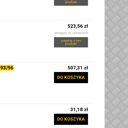
produkt
523,56 zł
dostępny na zamówienie
zapytaj o ten
produkt
93/96
507,31 zł
DO KOSZYKA
31,18 zł
DO KOSZYKA