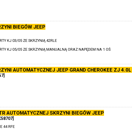
ZYNI BIEGÓW JEEP
RTY KJ 03/05 ZE SKRZYNIĄ 42RLE
ERTY KJ 05/05 ZE SKRZYNIĄ MANUALNĄ ORAZ NAPĘDEM NA 1 OŚ
ZYNI AUTOMATYCZNEJ JEEP GRAND CHEROKEE ZJ 4.0L 
57]
LTR AUTOMATYCZNEJ SKRZYNI BIEGÓW JEEP
X58707]
E 44 RFE