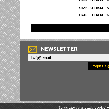
GRAND CHEROKEE WJ
GRAND CHEROKEE WG
GRAND CHEROKEE WG
NEWSLETTER
zapisz si
Serwis używa ciasteczek (cookies) –