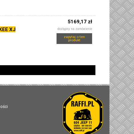
5169,17 zł
KEE XJ
dostępny na zamówienie
zapytaj o ten
produkt
ności