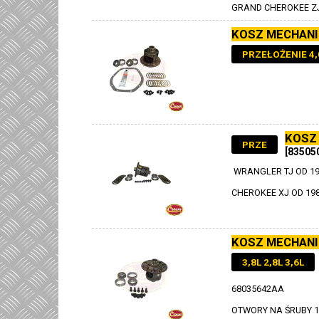
GRAND CHEROKEE ZJ
KOSZ MECHANI
PRZEŁOŻENIE 4,
KOSZ
PRZE
[83505
WRANGLER TJ OD 199
CHEROKEE XJ OD 198
KOSZ MECHANI
3,8L 2,8L 3,6L
68035642AA
OTWORY NA ŚRUBY 1