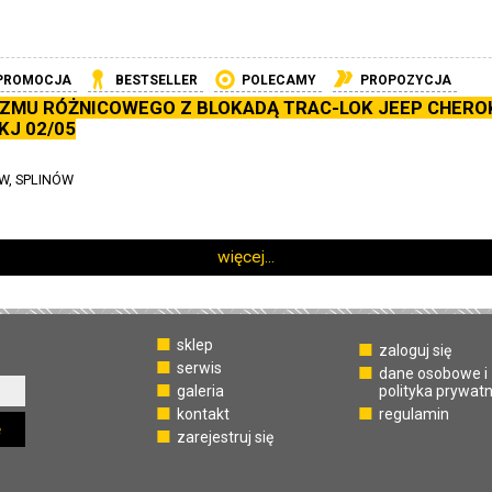
PROMOCJA
BESTSELLER
POLECAMY
PROPOZYCJA
ZMU RÓŻNICOWEGO Z BLOKADĄ TRAC-LOK JEEP CHERO
KJ 02/05
W, SPLINÓW
więcej...
sklep
zaloguj się
serwis
dane osobowe i
galeria
polityka prywat
kontakt
regulamin
ę
zarejestruj się