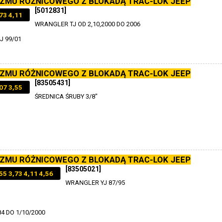
ZMU RÓŻNICOWEGO Z BLOKADĄ TRAC-LOK JEEP
[5012831]
73 4,11
WRANGLER TJ OD 2,10,2000 DO 2006
 99/01
ZMU RÓŻNICOWEGO Z BLOKADĄ TRAC-LOK JEEP
[83505431]
07 3,55
ŚREDNICA ŚRUBY 3/8"
ZMU RÓŻNICOWEGO Z BLOKADĄ TRAC-LOK JEEP
[83505021]
5 3,73 4,11 4,56
WRANGLER YJ 87/95
4 DO 1/10/2000