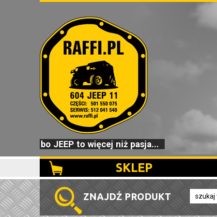
bo JEEP to więcej niż pasja...
SKLEP
ZNAJDŹ PRODUKT