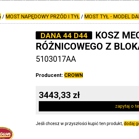
6
/
MOST NAPĘDOWY PRZÓD I TYŁ
/
MOST TYŁ - MODEL DA
KOSZ ME
DANA 44 D44
RÓŻNICOWEGO Z BLOK
5103017AA
Producent:
CROWN
3443,33 zł
zapytaj o t
Jeśli chcesz w przyszłości kupić ten produkt,
dodaj 