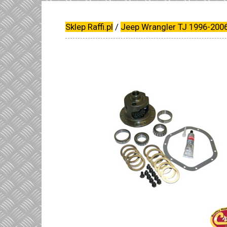
Sklep Raffi.pl
/
Jeep Wrangler TJ 1996-200