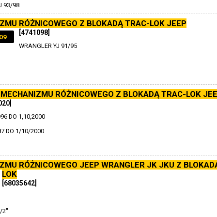
 93/98
ZMU RÓŻNICOWEGO Z BLOKADĄ TRAC-LOK JEEP
[4741098]
09
WRANGLER YJ 91/95
 MECHANIZMU RÓŻNICOWEGO Z BLOKADĄ TRAC-LOK JE
020]
6 DO 1,10,2000
7 DO 1/10/2000
ZMU RÓŻNICOWEGO JEEP WRANGLER JK JKU Z BLOKAD
LOK
[68035642]
/2"