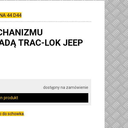
NA 44 D44
CHANIZMU
ADĄ TRAC-LOK JEEP
dostępny na zamówienie
en produkt
go do schowka
.