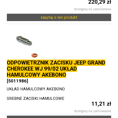
220,29 zł
dostępny na zamówienie
zapytaj o ten produkt
ODPOWIETRZNIK ZACISKU JEEP GRAND
CHEROKEE WJ 99/02 UKŁAD
HAMULCOWY AKEBONO
[5011986]
UKŁAD HAMULCOWY AKEBONO
SREBNE ZACISKI HAMULCOWE
11,21 zł
dostępny na zamówienie