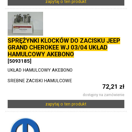
zapytaj o ten produkt
SPRĘŻYNKI KLOCKÓW DO ZACISKU JEEP
GRAND CHEROKEE WJ 03/04 UKŁAD
HAMULCOWY AKEBONO
[5093185]
UKŁAD HAMULCOWY AKEBONO
SREBNE ZACISKI HAMULCOWE
72,21 zł
dostępny na zamówienie
zapytaj o ten produkt