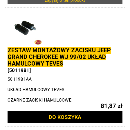
zapytaj o ten produkt
ZESTAW MONTAŻOWY ZACISKU JEEP
GRAND CHEROKEE WJ 99/02 UKŁAD
HAMULCOWY TEVES
[5011981]
5011981AA
UKŁAD HAMULCOWY TEVES
CZARNE ZACISKI HAMULCOWE
81,87 zł
DO KOSZYKA