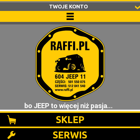
TWOJE KONTO
bo JEEP to więcej niż pasja...
SKLEP
SERWIS