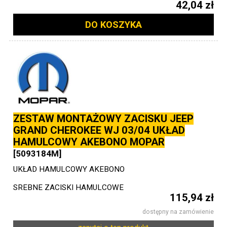
42,04 zł
DO KOSZYKA
ZESTAW MONTAŻOWY ZACISKU JEEP
GRAND CHEROKEE WJ 03/04 UKŁAD
HAMULCOWY AKEBONO MOPAR
[5093184M]
UKŁAD HAMULCOWY AKEBONO
SREBNE ZACISKI HAMULCOWE
115,94 zł
dostępny na zamówienie