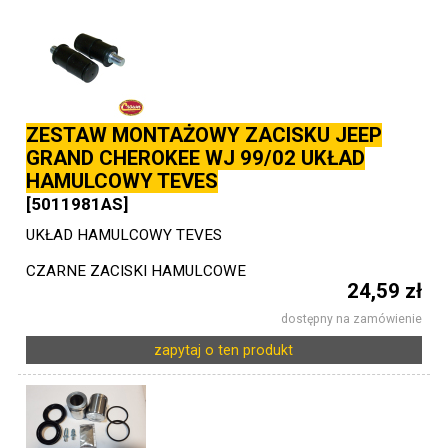
ZESTAW MONTAŻOWY ZACISKU JEEP
GRAND CHEROKEE WJ 99/02 UKŁAD
HAMULCOWY TEVES
[5011981AS]
UKŁAD HAMULCOWY TEVES
CZARNE ZACISKI HAMULCOWE
24,59 zł
dostępny na zamówienie
zapytaj o ten produkt