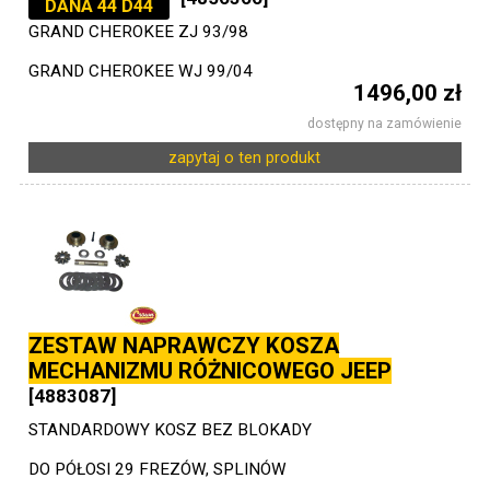
DANA 44 D44
GRAND CHEROKEE ZJ 93/98
GRAND CHEROKEE WJ 99/04
1496,00 zł
dostępny na zamówienie
zapytaj o ten produkt
ZESTAW NAPRAWCZY KOSZA
MECHANIZMU RÓŻNICOWEGO JEEP
[4883087]
STANDARDOWY KOSZ BEZ BLOKADY
DO PÓŁOSI 29 FREZÓW, SPLINÓW