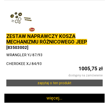
ZESTAW NAPRAWCZY KOSZA
MECHANIZMU RÓŻNICOWEGO JEEP
[83503002]
WRANGLER YJ 87/93
CHEROKEE XJ 84/93
1005,75 zł
dostępny na zamówienie
zapytaj o ten produkt
więcej...