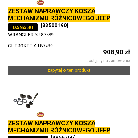
ZESTAW NAPRAWCZY KOSZA
MECHANIZMU RÓŻNICOWEGO JEEP
[83500190]
DANA 30
WRANGLER YJ 87/89
CHEROKEE XJ 87/89
908,90 zł
dostępny na zamówienie
zapytaj o ten produkt
ZESTAW NAPRAWCZY KOSZA
MECHANIZMU RÓŻNICOWEGO JEEP
[4856366]