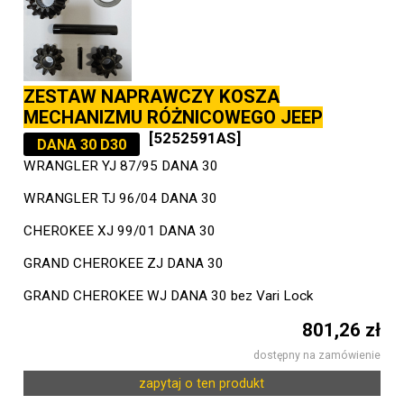
ZESTAW NAPRAWCZY KOSZA
MECHANIZMU RÓŻNICOWEGO JEEP
[5252591AS]
DANA 30 D30
WRANGLER YJ 87/95 DANA 30
WRANGLER TJ 96/04 DANA 30
CHEROKEE XJ 99/01 DANA 30
GRAND CHEROKEE ZJ DANA 30
GRAND CHEROKEE WJ DANA 30 bez Vari Lock
801,26 zł
dostępny na zamówienie
zapytaj o ten produkt