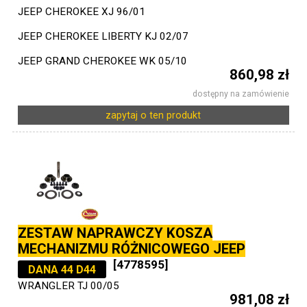
JEEP CHEROKEE XJ 96/01
JEEP CHEROKEE LIBERTY KJ 02/07
JEEP GRAND CHEROKEE WK 05/10
860,98 zł
dostępny na zamówienie
zapytaj o ten produkt
ZESTAW NAPRAWCZY KOSZA
MECHANIZMU RÓŻNICOWEGO JEEP
[4778595]
DANA 44 D44
WRANGLER TJ 00/05
981,08 zł