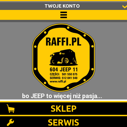
TWOJE KONTO
bo JEEP to więcej niż pasja...
SKLEP
SERWIS