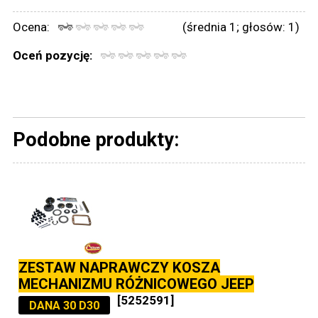
Ocena:
(średnia 1; głosów: 1)
Oceń pozycję:
Podobne produkty:
ZESTAW NAPRAWCZY KOSZA
MECHANIZMU RÓŻNICOWEGO JEEP
[5252591]
DANA 30 D30