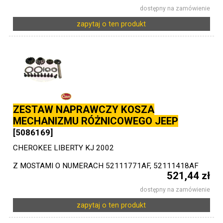
dostępny na zamówienie
zapytaj o ten produkt
ZESTAW NAPRAWCZY KOSZA
MECHANIZMU RÓŻNICOWEGO JEEP
[5086169]
CHEROKEE LIBERTY KJ 2002
Z MOSTAMI O NUMERACH 52111771AF, 52111418AF
521,44 zł
dostępny na zamówienie
zapytaj o ten produkt