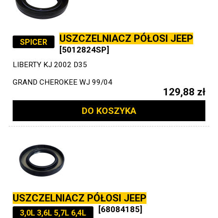
USZCZELNIACZ PÓŁOSI JEEP
SPICER
[5012824SP]
LIBERTY KJ 2002 D35
GRAND CHEROKEE WJ 99/04
129,88 zł
DO KOSZYKA
USZCZELNIACZ PÓŁOSI JEEP
[68084185]
3,0L 3,6L 5,7L 6,4L