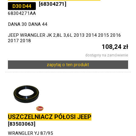
[68304271]
D30 D44
68304271AA
DANA 30 DANA 44
JEEP WRANGLER JK 2,8L 3,6L 2013 2014 2015 2016
2017 2018
108,24 zł
dostępny na zamówienie
zapytaj o ten produkt
USZCZELNIACZ PÓŁOSI JEEP
[83503063]
WRANGLER YJ 87/95