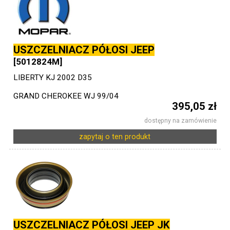
USZCZELNIACZ PÓŁOSI JEEP
[5012824M]
LIBERTY KJ 2002 D35
GRAND CHEROKEE WJ 99/04
395,05 zł
dostępny na zamówienie
zapytaj o ten produkt
USZCZELNIACZ PÓŁOSI JEEP JK