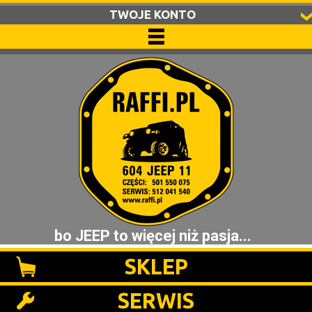
TWOJE KONTO
bo JEEP to więcej niż pasja...
SKLEP
SERWIS