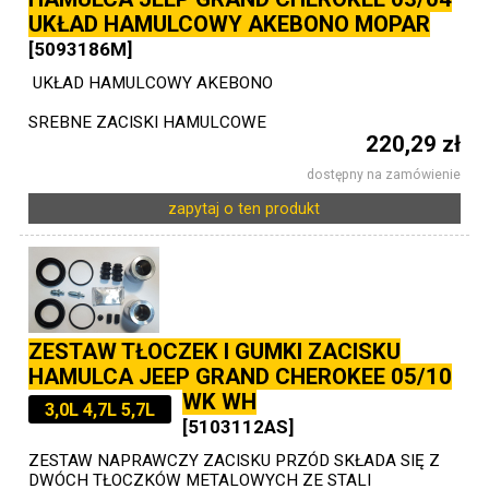
UKŁAD HAMULCOWY AKEBONO MOPAR
[5093186M]
UKŁAD HAMULCOWY AKEBONO
SREBNE ZACISKI HAMULCOWE
220,29 zł
dostępny na zamówienie
zapytaj o ten produkt
ZESTAW TŁOCZEK I GUMKI ZACISKU
HAMULCA JEEP GRAND CHEROKEE 05/10
WK WH
3,0L 4,7L 5,7L
[5103112AS]
ZESTAW NAPRAWCZY ZACISKU PRZÓD SKŁADA SIĘ Z
DWÓCH TŁOCZKÓW METALOWYCH ZE STALI