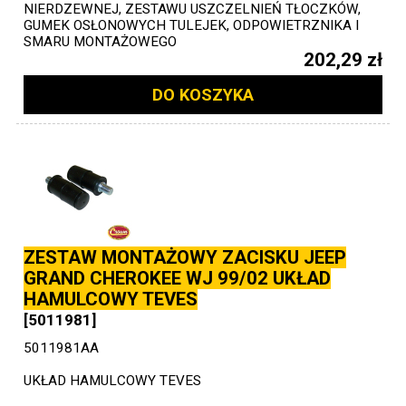
NIERDZEWNEJ, ZESTAWU USZCZELNIEŃ TŁOCZKÓW,
GUMEK OSŁONOWYCH TULEJEK, ODPOWIETRZNIKA I
SMARU MONTAŻOWEGO
202,29 zł
DO KOSZYKA
ZESTAW MONTAŻOWY ZACISKU JEEP
GRAND CHEROKEE WJ 99/02 UKŁAD
HAMULCOWY TEVES
[5011981]
5011981AA
UKŁAD HAMULCOWY TEVES