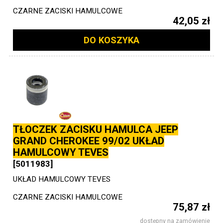
CZARNE ZACISKI HAMULCOWE
42,05 zł
DO KOSZYKA
TŁOCZEK ZACISKU HAMULCA JEEP
GRAND CHEROKEE 99/02 UKŁAD
HAMULCOWY TEVES
[5011983]
UKŁAD HAMULCOWY TEVES
CZARNE ZACISKI HAMULCOWE
75,87 zł
dostępny na zamówienie