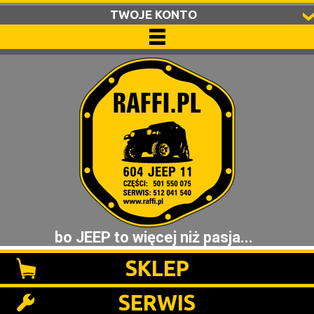
TWOJE KONTO
bo JEEP to więcej niż pasja...
SKLEP
SERWIS