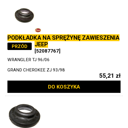
PODKŁADKA NA SPRĘŻYNĘ ZAWIESZENIA
JEEP
PRZÓD
[52087767]
WRANGLER TJ 96/06
GRAND CHEROKEE ZJ 93/98
55,21 zł
DO KOSZYKA