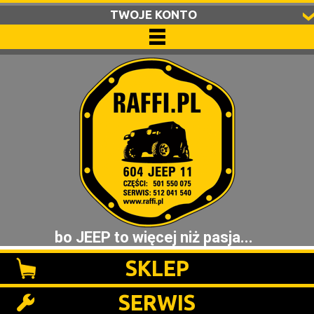
TWOJE KONTO
bo JEEP to więcej niż pasja...
SKLEP
SERWIS