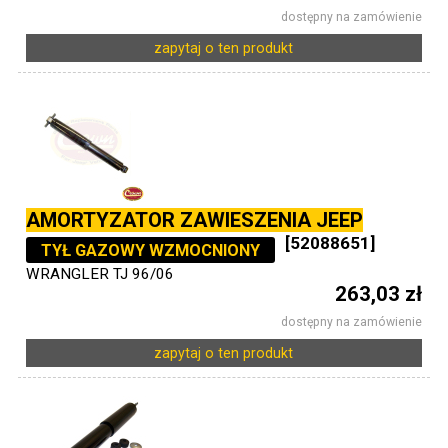
dostępny na zamówienie
zapytaj o ten produkt
AMORTYZATOR ZAWIESZENIA JEEP
[52088651]
TYŁ GAZOWY WZMOCNIONY
WRANGLER TJ 96/06
263,03 zł
dostępny na zamówienie
zapytaj o ten produkt