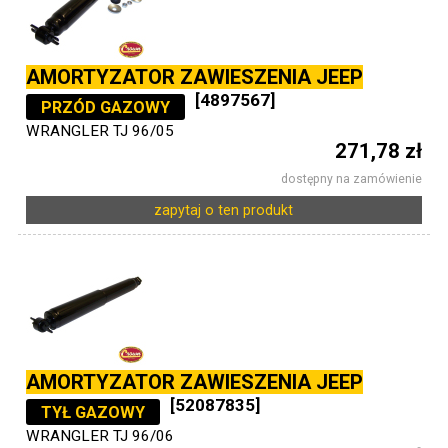
AMORTYZATOR ZAWIESZENIA JEEP
[4897567]
PRZÓD GAZOWY
WRANGLER TJ 96/05
271,78 zł
dostępny na zamówienie
zapytaj o ten produkt
AMORTYZATOR ZAWIESZENIA JEEP
[52087835]
TYŁ GAZOWY
WRANGLER TJ 96/06