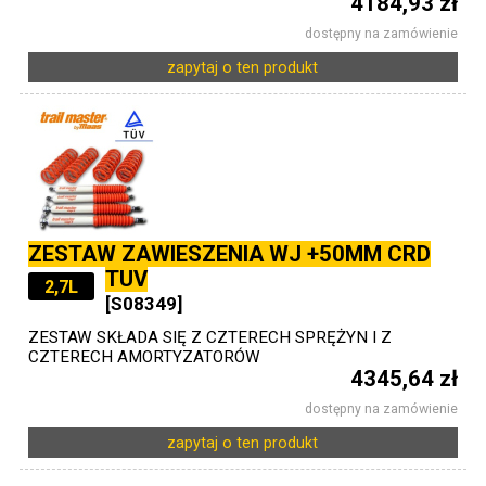
4184,93 zł
dostępny na zamówienie
zapytaj o ten produkt
ZESTAW ZAWIESZENIA WJ +50MM CRD
TUV
2,7L
[S08349]
ZESTAW SKŁADA SIĘ Z CZTERECH SPRĘŻYN I Z
CZTERECH AMORTYZATORÓW
4345,64 zł
dostępny na zamówienie
zapytaj o ten produkt