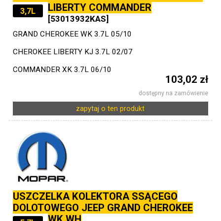
LIBERTY COMMANDER
3,7L
[53013932KAS]
GRAND CHEROKEE WK 3.7L 05/10
CHEROKEE LIBERTY KJ 3.7L 02/07
COMMANDER XK 3.7L 06/10
103,02 zł
dostępny na zamówienie
zapytaj o ten produkt
USZCZELKA KOLEKTORA SSĄCEGO
DOLOTOWEGO JEEP GRAND CHEROKEE
WK WH