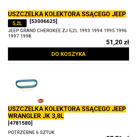
USZCZELKA KOLEKTORA SSĄCEGO JEEP
[53006625]
5,2L
JEEP GRAND CHEROKEE ZJ 5,2L 1993 1994 1995 1996
1997 1998
51,20 zł
DO KOSZYKA
USZCZELKA KOLEKTORA SSĄCEGO JEEP
WRANGLER JK 3,8L
[4781580]
POTRZEBNE 6 SZTUK