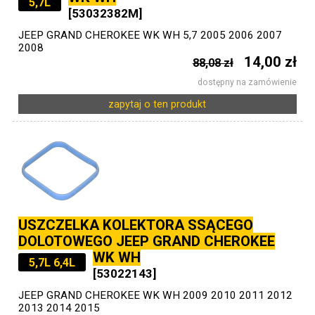
5,7L
[53032382M]
JEEP GRAND CHEROKEE WK WH 5,7 2005 2006 2007
2008
14,00 zł
88,08 zł
dostępny na zamówienie
zapytaj o ten produkt
USZCZELKA KOLEKTORA SSĄCEGO
DOLOTOWEGO JEEP GRAND CHEROKEE
WK WH
5,7L 6,4L
[53022143]
JEEP GRAND CHEROKEE WK WH 2009 2010 2011 2012
2013 2014 2015