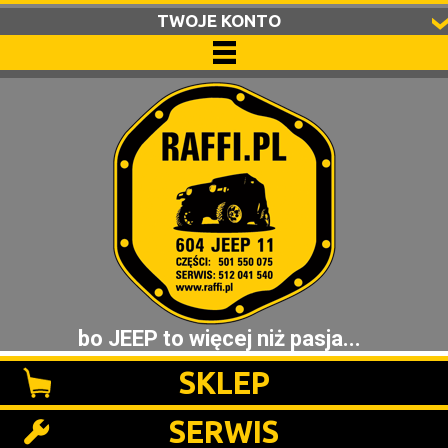
TWOJE KONTO
bo JEEP to więcej niż pasja...
SKLEP
SERWIS