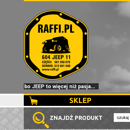
bo JEEP to więcej niż pasja...
SKLEP
ZNAJDŹ PRODUKT