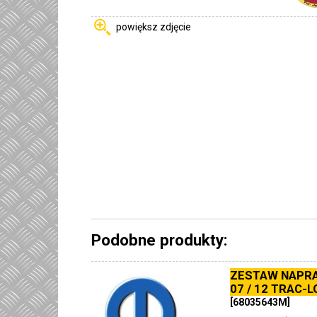
powiększ zdjęcie
Podobne produkty:
ZESTAW NAPRA
07 / 12 TRAC-L
[68035643M]