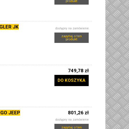
produkt
GLER JK
dostępny na zamówienie
zapytaj o ten
produkt
749,78 zł
DO KOSZYKA
GO JEEP
801,26 zł
dostępny na zamówienie
zapytaj o ten