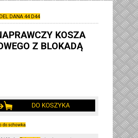
DEL DANA 44 D44
NAPRAWCZY KOSZA
OWEGO Z BLOKADĄ
DO KOSZYKA
go do schowka
.