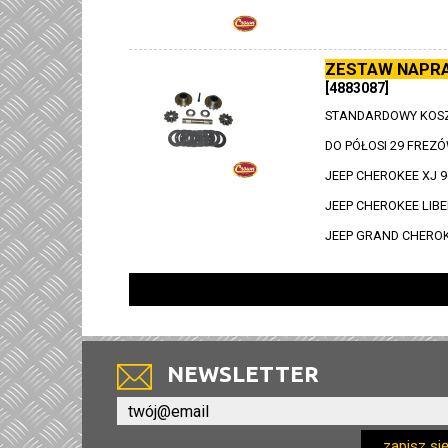
ZESTAW NAPR
[4883087]
STANDARDOWY KOSZ
DO PÓŁOSI 29 FREZÓ
JEEP CHEROKEE XJ 9
JEEP CHEROKEE LIBE
JEEP GRAND CHEROK
NEWSLETTER
zapisz si