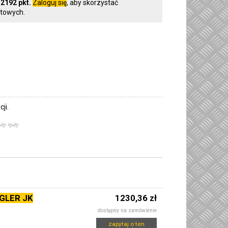
z
2192 pkt.
Zaloguj się
, aby skorzystać
towych.
ji.
GLER JK
1230,36 zł
dostępny na zamówienie
zapytaj o ten