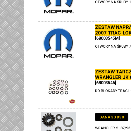
OTWORY NA ŚRUBY 1
ZESTAW NAPRA
2007 TRAC-LO
[68003545M]
OTWORY NA ŚRUBY 7
ZESTAW TARCZ
WRANGLER JK 0
[68003546]
DO BLOKADY TRAC-
DANA 30 D30
WRANGLER YJ 87/95