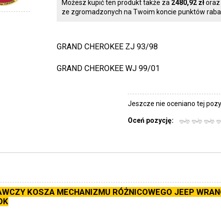
Możesz kupić ten produkt także za
2480,92 zł
ora
ze zgromadzonych na Twoim koncie punktów raba
GRAND CHEROKEE ZJ 93/98
GRAND CHEROKEE WJ 99/01
Jeszcze nie oceniano tej pozyc
Oceń pozycję:
WCZY KOSZA MECHANIZMU RÓŻNICOWEGO JEEP WRAN
OK