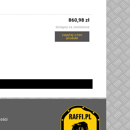
860,98 zł
dostępny na zamówienie
zapytaj o ten
produkt
ności