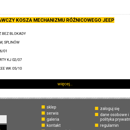
AWCZY KOSZA MECHANIZMU RÓŻNICOWEGO JEEP
 BEZ BLOKADY
W, SPLINÓW
6/01
RTY KJ 02/07
EE WK 05/10
więcej...
sklep
zaloguj się
serwis
dane osobowe i
galeria
polityka prywat
kontakt
regulamin
ę