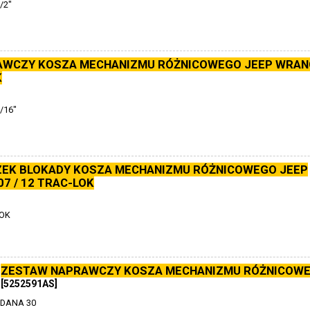
/2"
WCZY KOSZA MECHANIZMU RÓŻNICOWEGO JEEP WRAN
K
/16"
EK BLOKADY KOSZA MECHANIZMU RÓŻNICOWEGO JEEP
7 / 12 TRAC-LOK
LOK
ZESTAW NAPRAWCZY KOSZA MECHANIZMU RÓŻNICOWE
[5252591AS]
 DANA 30