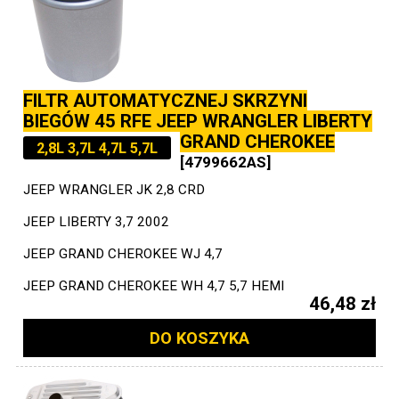
FILTR AUTOMATYCZNEJ SKRZYNI
BIEGÓW 45 RFE JEEP WRANGLER LIBERTY
GRAND CHEROKEE
2,8L 3,7L 4,7L 5,7L
[4799662AS]
JEEP WRANGLER JK 2,8 CRD
JEEP LIBERTY 3,7 2002
JEEP GRAND CHEROKEE WJ 4,7
JEEP GRAND CHEROKEE WH 4,7 5,7 HEMI
46,48 zł
DO KOSZYKA