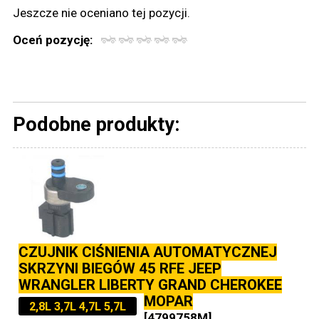
Jeszcze nie oceniano tej pozycji.
Oceń pozycję:
Podobne produkty:
CZUJNIK CIŚNIENIA AUTOMATYCZNEJ
SKRZYNI BIEGÓW 45 RFE JEEP
WRANGLER LIBERTY GRAND CHEROKEE
MOPAR
2,8L 3,7L 4,7L 5,7L
[4799758M]