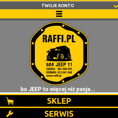
TWOJE KONTO
bo JEEP to więcej niż pasja...
SKLEP
SERWIS