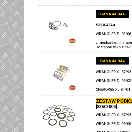
DANA 44 D44
5093047AA
WRANGLER TJ 03/06
z mechanizmem różn
Dostępne tylko z pak
DANA 44 D44
WRANGLER YJ 87/95
WRANGLER TJ 96/02
CHEROKEE XJ 84/01
ZESTAW PODKŁ
[83503004]
WRANGLER YJ 87/95
WRANGLER TJ 96/06