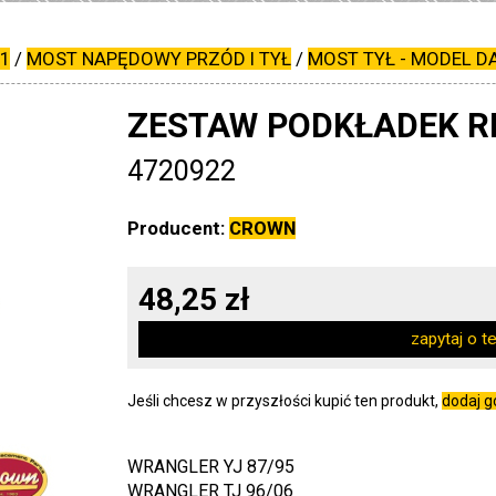
01
/
MOST NAPĘDOWY PRZÓD I TYŁ
/
MOST TYŁ - MODEL D
ZESTAW PODKŁADEK R
4720922
Producent:
CROWN
48,25 zł
zapytaj o t
Jeśli chcesz w przyszłości kupić ten produkt,
dodaj 
WRANGLER YJ 87/95
WRANGLER TJ 96/06