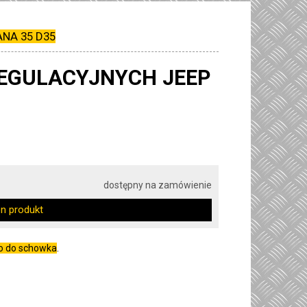
ANA 35 D35
EGULACYJNYCH JEEP
dostępny na zamówienie
en produkt
go do schowka
.