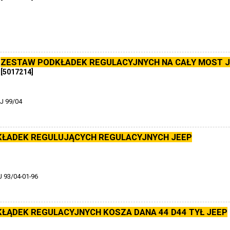
ZESTAW PODKŁADEK REGULACYJNYCH NA CAŁY MOST 
[5017214]
 99/04
ŁADEK REGULUJĄCYCH REGULACYJNYCH JEEP
93/04-01-96
ŁĄDEK REGULACYJNYCH KOSZA DANA 44 D44 TYŁ JEEP