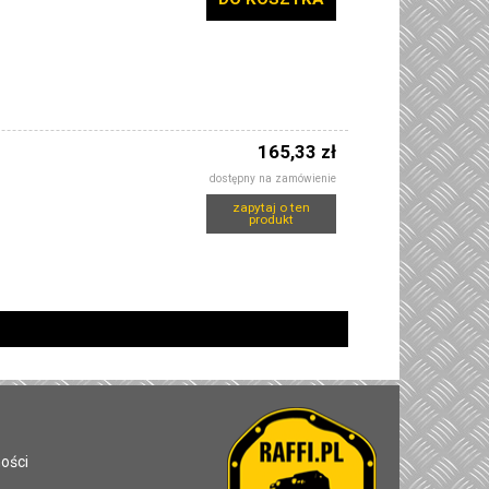
165,33 zł
dostępny na zamówienie
zapytaj o ten
produkt
ności