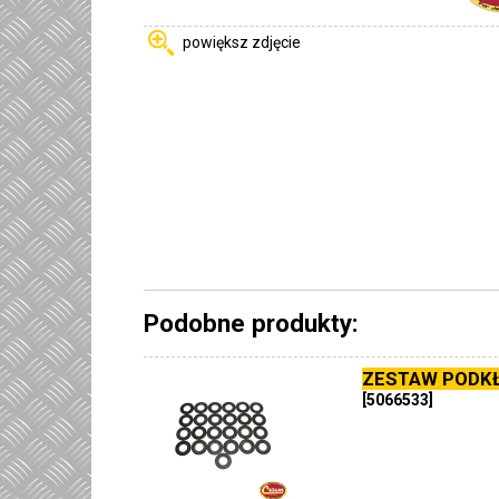
powiększ zdjęcie
Podobne produkty:
ZESTAW PODK
[5066533]