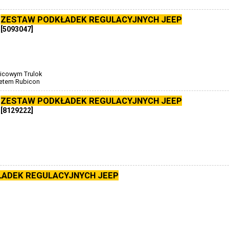
ZESTAW PODKŁADEK REGULACYJNYCH JEEP
[5093047]
icowym Trulok
ietem Rubicon
ZESTAW PODKŁADEK REGULACYJNYCH JEEP
[8129222]
ADEK REGULACYJNYCH JEEP