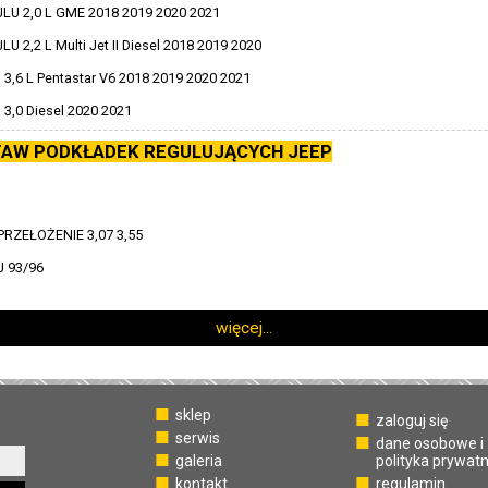
LU 2,0 L GME 2018 2019 2020 2021
 2,2 L Multi Jet II Diesel 2018 2019 2020
,6 L Pentastar V6 2018 2019 2020 2021
,0 Diesel 2020 2021
AW PODKŁADEK REGULUJĄCYCH JEEP
PRZEŁOŻENIE 3,07 3,55
 93/96
więcej...
sklep
zaloguj się
serwis
dane osobowe i
galeria
polityka prywat
kontakt
regulamin