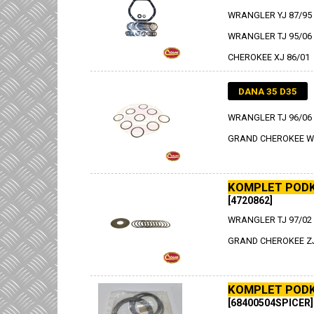
WRANGLER YJ 87/95
WRANGLER TJ 95/06
CHEROKEE XJ 86/01
DANA 35 D35
WRANGLER TJ 96/06
GRAND CHEROKEE WJ
KOMPLET PODK
[4720862]
WRANGLER TJ 97/02
GRAND CHEROKEE ZJ 
KOMPLET PODK
[68400504SPICER]