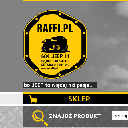
bo JEEP to więcej niż pasja...
SKLEP
ZNAJDŹ PRODUKT