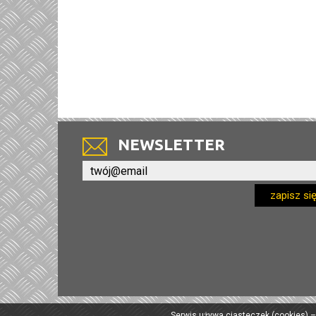
NEWSLETTER
zapisz si
Serwis używa ciasteczek (cookies) –