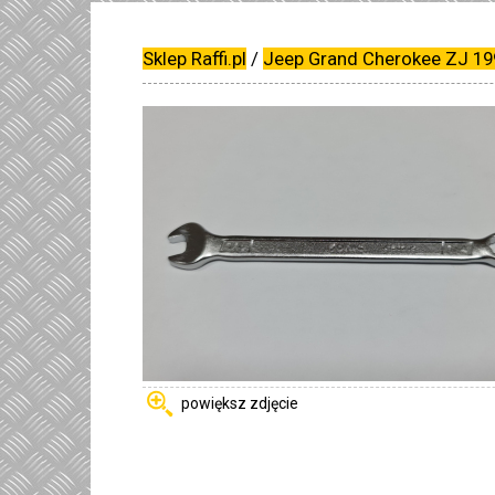
Sklep Raffi.pl
/
Jeep Grand Cherokee ZJ 19
powiększ zdjęcie