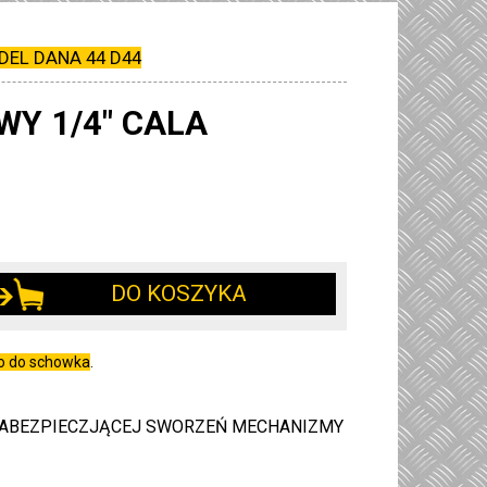
DEL DANA 44 D44
Y 1/4" CALA
DO KOSZYKA
go do schowka
.
 ZABEZPIECZJĄCEJ SWORZEŃ MECHANIZMY