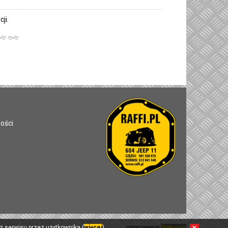
ji.
ności
z serwisu przez użytkownika (
więcej
).
opracowanie
Prekursor