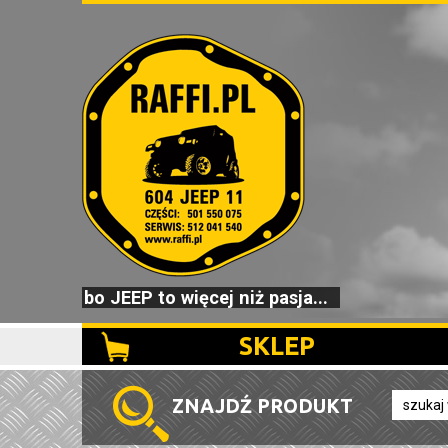
bo JEEP to więcej niż pasja...
SKLEP
ZNAJDŹ PRODUKT