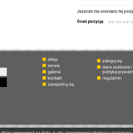
Jeszcze nie oceniano tej pozyc
Oceń pozycję:
sklep
zaloguj się
serwis
dane osobowe i
galeria
polityka prywat
kontakt
regulamin
ę
zarejestruj się
 plików zapisywanych na dysku, w celu zapamiętywania informacji o korzystaniu 