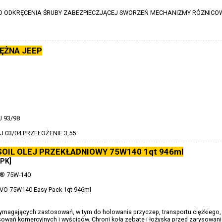
DO ODKRĘCENIA ŚRUBY ZABEZPIECZJĄCEJ SWORZEŃ MECHANIZMY RÓZNIC
ĘŻNA JEEP
 93/98
 03/04 PRZEŁOŻENIE 3,55
OIL OLEJ PRZEKŁADNIOWY 75W140 1qt 946ml
PK]
® 75W-140
SVO 75W140 Easy Pack 1qt 946ml
magających zastosowań, w tym do holowania przyczep, transportu ciężkiego,
sowań komercyjnych i wyścigów. Chroni koła zębate i łożyska przed zarysowani