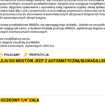
 mechanizmu różnicowego AMSOIL Slip Lock jest przeznaczony do stosowania
 ropopochodnymi smarami przekładniowymi i bezpiecznie zastępuje modyfikatory
centa. Wygodne opakowanie z wyciskaną rurką zapewnia szybką i łatwą aplikac
Jedna tuba Slip Lock o pojemności 4 uncji traktuje pojemności różnicowe od 
jest przeznaczony do stosowania w automatycznych skrzyniach biegów lub inny
do automatycznych skrzyń biegów.
smary przekładniowe AMSOIL nie wymagają tego dodatku. Jednak nie wszystki
 reagują tak samo, a dodanie blokady poślizgu AMSOIL wyeliminuje drgania 
kowych mechanizmach różnicowych.
e modyfikatory tarcia
 drgania obudowy przekładni
odów osobowych, ciężarowych i SUV-ów
POLECAMY
PROPOZYCJA
LEJU DO MOSTÓW JEEP Z AUTOMATYCZNĄ BLOKADĄ LS
 OCZKOWY 1/4" CALA