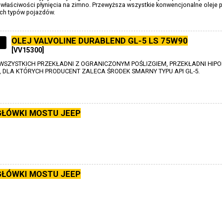
właściwości płynięcia na zimno. Przewyższa wszystkie konwencjonalne oleje 
ch typów pojazdów.
OLEJ VALVOLINE DURABLEND GL-5 LS 75W90
[VV15300]
SZYSTKICH PRZEKŁADNI Z OGRANICZONYM POŚLIZGIEM, PRZEKŁADNI HIPO
, DLA KTÓRYCH PRODUCENT ZALECA ŚRODEK SMARNY TYPU API GL-5.
GŁÓWKI MOSTU JEEP
GŁÓWKI MOSTU JEEP