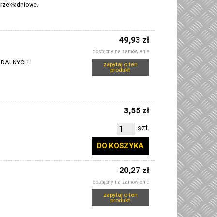
przekładniowe.
49,93 zł
dostępny na zamówienie
IDALNYCH I
zapytaj o ten
produkt
3,55 zł
szt.
DO KOSZYKA
20,27 zł
dostępny na zamówienie
zapytaj o ten
produkt