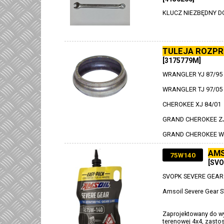
KLUCZ NIEZBĘDNY 
TULEJA ROZPR
[3175779M]
WRANGLER YJ 87/95
WRANGLER TJ 97/05
CHEROKEE XJ 84/01
GRAND CHEROKEE ZJ
GRAND CHEROKEE WJ
AMS
75W140
[SVO
SVOPK SEVERE GEAR
Amsoil Severe Gear 
Zaprojektowany do wy
terenowej 4x4, zasto