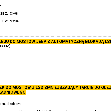
2
EE ZJ 93/98
EE WJ 99/04
LEJU DO MOSTÓW JEEP Z AUTOMATYCZNĄ BLOKADĄ LS
8060M]
EK DO MOSTÓW Z LSD ZMNIEJSZAJĄCY TARCIE DO OLE
ŁADNIOWEGO
rential Additive