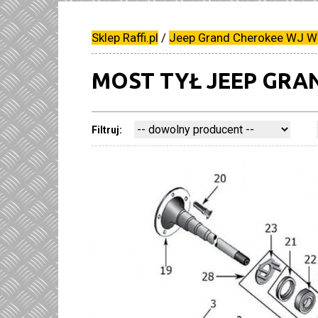
Sklep Raffi.pl
/
Jeep Grand Cherokee WJ WG
MOST TYŁ JEEP GRAN
Filtruj: