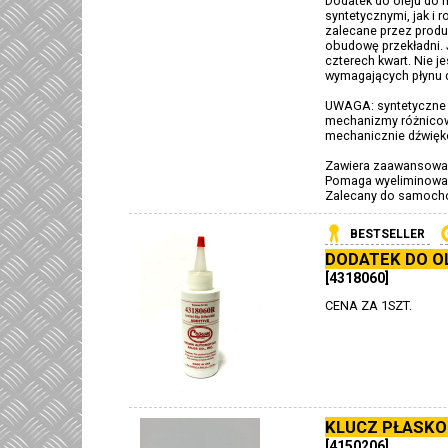
Dodatek do oleju do
syntetycznymi, jak i
zalecane przez produ
obudowę przekładni. 
czterech kwart. Nie 
wymagających płynu 
UWAGA: syntetyczne 
mechanizmy różnicowe
mechanicznie dźwię
Zawiera zaawansowan
Pomaga wyeliminować
Zalecany do samoch
BESTSELLER
DODATEK DO O
[4318060]
CENA ZA 1SZT.
KLUCZ PŁASKO
[4150206]