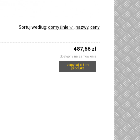
Sortuj według:
domyślnie ▽
,
nazwy
,
ceny
487,66 zł
dostępny na zamówienie
zapytaj o ten
produkt