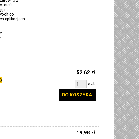
 zarówno z
 tarcia
ję na
dwóch do
ch aplikacjach
e
w
52,62 zł
D
szt.
DO KOSZYKA
19,98 zł