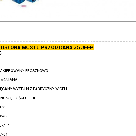
 OSŁONA MOSTU PRZÓD DANA 35 JEEP
5]
LAKIEROWANY PROSZKOWO
MACNIANA
ĘCANY WYŻEJ NIŻ FABRYCZNY W CELU
NOŚCI/ILOŚCI OLEJU
87/95
96/06
07/17
7/01