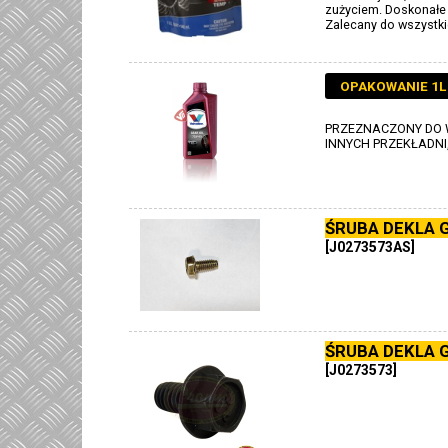
zużyciem. Doskonałe 
Zalecany do wszystki
OPAKOWANIE 1L
PRZEZNACZONY DO W
INNYCH PRZEKŁADNI
ŚRUBA DEKLA 
[J0273573AS]
ŚRUBA DEKLA 
[J0273573]