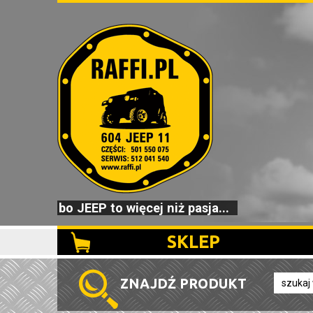
bo JEEP to więcej niż pasja...
SKLEP
ZNAJDŹ PRODUKT