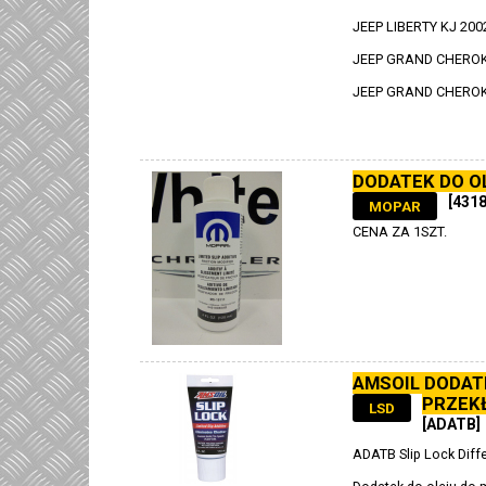
JEEP LIBERTY KJ 200
JEEP GRAND CHEROK
JEEP GRAND CHEROK
DODATEK DO O
[431
MOPAR
CENA ZA 1SZT.
AMSOIL DODAT
PRZEK
LSD
[ADATB]
ADATB Slip Lock Diffe