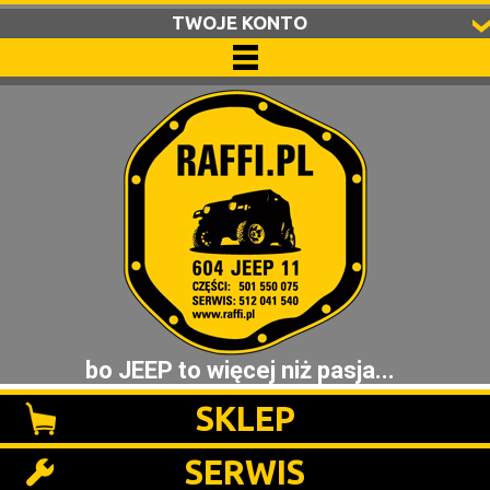
TWOJE KONTO
bo JEEP to więcej niż pasja...
SKLEP
SERWIS