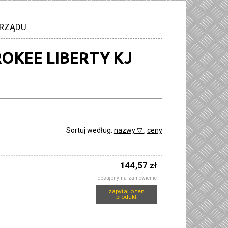
RZĄDU.
OKEE LIBERTY KJ
Sortuj według:
nazwy ▽
,
ceny
144,57 zł
dostępny na zamówienie
zapytaj o ten
produkt