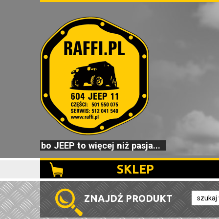
bo JEEP to więcej niż pasja...
SKLEP
ZNAJDŹ PRODUKT