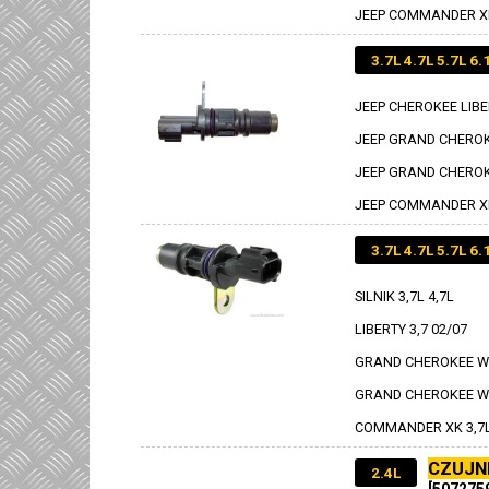
JEEP COMMANDER XK 
3.7L 4.7L 5.7L 6.
JEEP CHEROKEE LIBER
JEEP GRAND CHEROKE
JEEP GRAND CHEROKEE
JEEP COMMANDER XK 
3.7L 4.7L 5.7L 6.
SILNIK 3,7L 4,7L
LIBERTY 3,7 02/07
GRAND CHEROKEE WJ
GRAND CHEROKEE WK 3
COMMANDER XK 3,7L 
CZUJN
2.4L