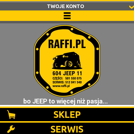
TWOJE KONTO
bo JEEP to więcej niż pasja...
SKLEP
SERWIS