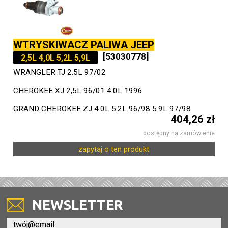
WTRYSKIWACZ PALIWA JEEP
[53030778]
2,5L 4,0L 5,2L 5,9L
WRANGLER TJ 2.5L 97/02
CHEROKEE XJ 2,5L 96/01 4.0L 1996
GRAND CHEROKEE ZJ 4.0L 5.2L 96/98 5.9L 97/98
404,26 zł
dostępny na zamówienie
zapytaj o ten produkt
NEWSLETTER