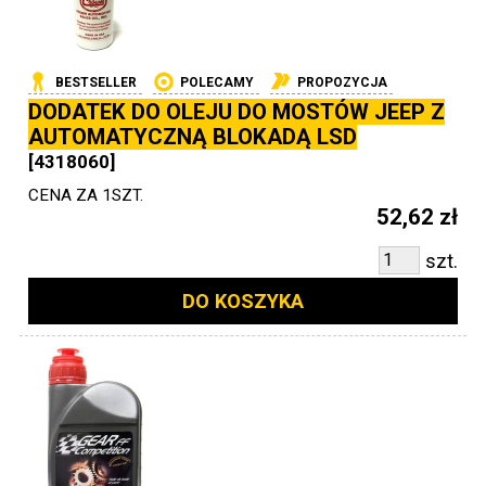
BESTSELLER
POLECAMY
PROPOZYCJA
DODATEK DO OLEJU DO MOSTÓW JEEP Z
AUTOMATYCZNĄ BLOKADĄ LSD
[4318060]
CENA ZA 1SZT.
52,62 zł
szt.
DO KOSZYKA