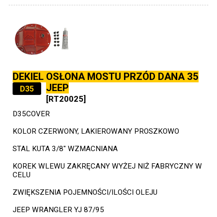
DEKIEL OSŁONA MOSTU PRZÓD DANA 35
JEEP
D35
[RT20025]
D35COVER
KOLOR CZERWONY, LAKIEROWANY PROSZKOWO
STAL KUTA 3/8" WZMACNIANA
KOREK WLEWU ZAKRĘCANY WYŻEJ NIŻ FABRYCZNY W
CELU
ZWIĘKSZENIA POJEMNOŚCI/ILOŚCI OLEJU
JEEP WRANGLER YJ 87/95