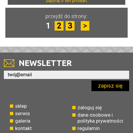
zapytaj o ten produkt
przejdź do strony:
1
2
3
>
NEWSLETTER
zapisz się
sklep
zaloguj się
serwis
dane osobowe i
galeria
polityka prywatności
kontakt
regulamin