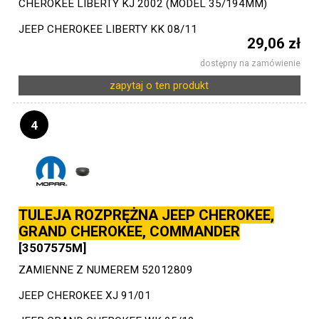
CHEROKEE LIBERTY KJ 2002 (MODEL 35/194MM)
JEEP CHEROKEE LIBERTY KK 08/11
29,06 zł
dostępny na zamówienie
zapytaj o ten produkt
4
TULEJA ROZPRĘŻNA JEEP CHEROKEE,
GRAND CHEROKEE, COMMANDER
[3507575M]
ZAMIENNE Z NUMEREM 52012809
JEEP CHEROKEE XJ 91/01