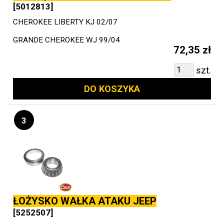
[5012813]
CHEROKEE LIBERTY KJ 02/07
GRANDE CHEROKEE WJ 99/04
72,35 zł
szt.
DO KOSZYKA
3
ŁOŻYSKO WAŁKA ATAKU JEEP
[5252507]