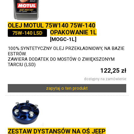
OLEJ MOTUL 75W140 75W-140
OPAKOWANIE 1L
75W-140 LSD
[MOGC-1L]
100% SYNTETYCZNY OLEJ PRZEKŁADNIOWY, NA BAZIE
ESTRÓW.
ZAWIERA DODATEK DO MOSTÓW O ZWIĘKSZONYM
TARCIU (LSD)
122,25 zł
dostępny na zamówienie
zapytaj o ten produkt
ZESTAW DYSTANSÓW NA OŚ JEEP