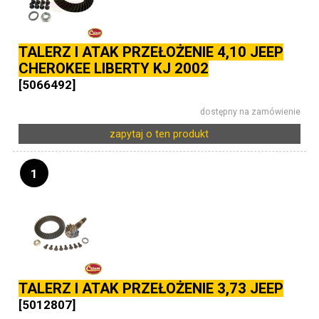
TALERZ I ATAK PRZEŁOŻENIE 4,10 JEEP
CHEROKEE LIBERTY KJ 2002
[5066492]
dostępny na zamówienie
zapytaj o ten produkt
1
TALERZ I ATAK PRZEŁOŻENIE 3,73 JEEP
[5012807]