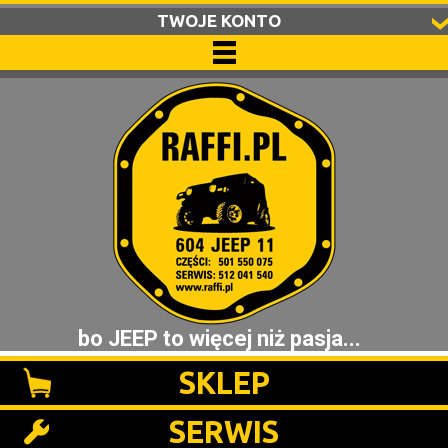
TWOJE KONTO
bo JEEP to więcej niż pasja...
SKLEP
SERWIS